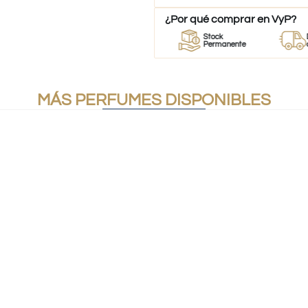
¿Por qué comprar en VyP?
or
Perfumes
Stock
Despach
umes
100% Originales
Permanente
a todo Ch
MÁS PERFUMES DISPONIBLES