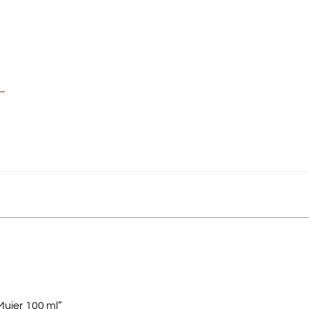
l
ujer 100 ml”