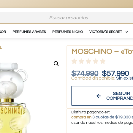
DOR
PERFUMES ÁRABES
PERFUMES NICHO
VICTORIA’S SECRET
L
MOSCHINO – «Toy
$
74.990
$
57.990
Sin exis
SEGUIR
COMPRAN
Disfruta pagando en:
compra en
3 cuotas de $19.330 s
usando nuestros medios de pag