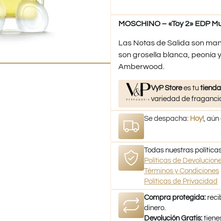
MOSCHINO – «Toy 2» EDP Muj
Las Notas de Salida son man
son grosella blanca, peonía y
Amberwood.
VyP Store
es tu
tienda
variedad de fragancia
Se despacha:
Hoy!
, aún
Todas nuestras políticas
Políticas de Devolucio
Términos y Condiciones
Políticas de Privacidad
Compra protegida:
reci
dinero.
Devolución Gratis:
tiene