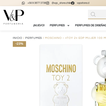
+56 9 3877 3738
@vyp_store.chile
vypstore.cl
¡NUEVO!
PERFUMES
PERFUMES DE DISEÑA
INICIO
/
PERFUMES
/ MOSCHINO – «TOY 2» EDP MUJER 100 M
-23%