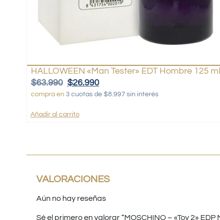
HALLOWEEN «Man Tester» EDT Hombre 125 m
$
63.990
$
26.990
compra en
3 cuotas de $8.997 sin interés
Añadir al carrito
VALORACIONES
Aún no hay reseñas
Sé el primero en valorar “MOSCHINO – «Toy 2» EDP M