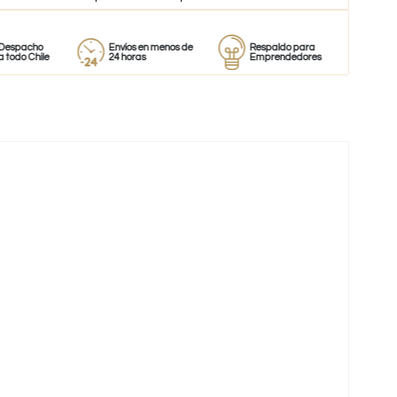
o
Envíos en menos de
Respaldo para
Proveedor
ile
24 horas
Emprendedores
de perfum
-44%