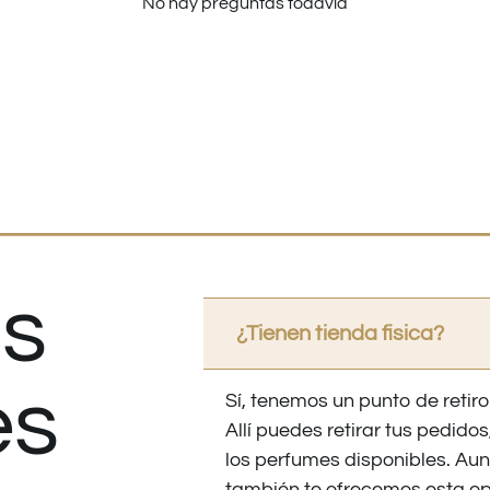
No hay preguntas todavía
s
¿Tienen tienda fisica?
es
Sí, tenemos un punto de retiro
Allí puedes retirar tus pedid
los perfumes disponibles. Au
también te ofrecemos esta op