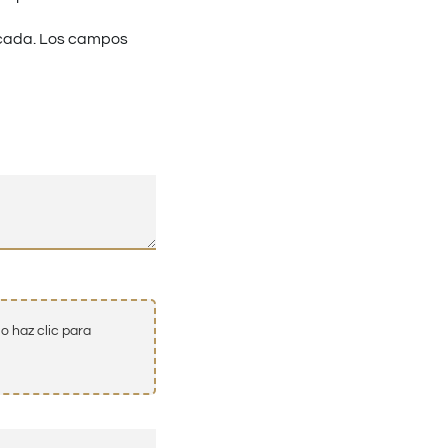
cada.
Los campos
o haz clic para