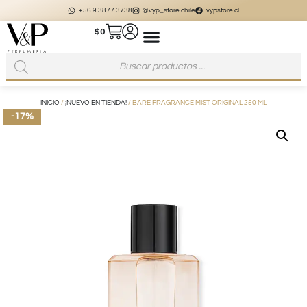
+56 9 3877 3738
@vyp_store.chile
vypstore.cl
$
0
INICIO
/
¡NUEVO EN TIENDA!
/ BARE FRAGRANCE MIST ORIGINAL 250 ML
-17%