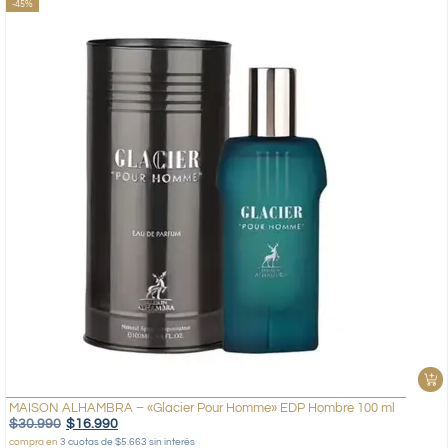
-45%
MAISON ALHAMBRA – «Glacier Pour Homme» EDP Hombre 100 ml
$
30.990
$
16.990
compra en
3 cuotas de $5.663 sin interés