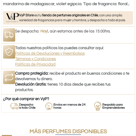
mandarina de madagascar, violet egipcia. Tipo de fragancia: floral.;
VyP Store
es tu
tienda de perfumes originales en Chile
, con una amplia
variedad de fragancias para mujer y hombre, y despacho a todo el país.
Se despacha:
Hoy!
, aún estamos antes de las 15:00hrs.
Todas nuestras políticas las puedes consultar aquí:
Políticas de Devoluciones y Reembolsos
Términos y Condiciones
Políticas de Privacidad
Compra protegida:
recibe el producto en buenas condiciones o te
devolvemos tu dinero.
Devolución Gratis:
tienes 10 días desde que recibes tus
productos.
¿Por qué comprar en VyP?
Despacho
Envíos en menos de 24
Respaldo para
a todo Chile
horas
Emprendedores
MÁS PERFUMES DISPONIBLES