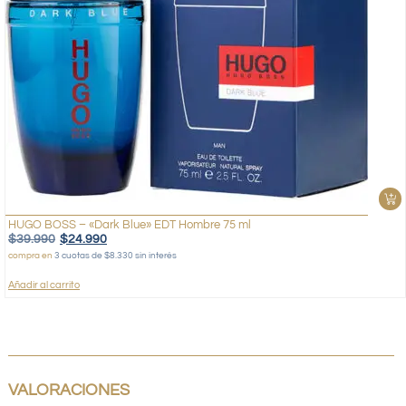
HUGO BOSS – «Dark Blue» EDT Hombre 75 ml
$
39.990
$
24.990
compra en
3 cuotas de $8.330 sin interés
Añadir al carrito
VALORACIONES