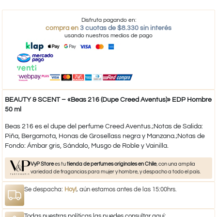
Disfruta pagando en:
compra en
3 cuotas de $8.330 sin interés
usando nuestros medios de pago
BEAUTY & SCENT – «Beas 216 (Dupe Creed Aventus)» EDP Hombre
50 ml
Beas 216 es el dupe del perfume Creed Aventus.;Notas de Salida:
Piña, Bergamota, Honas de Grosellass negra y Manzana.;Notas de
Fondo: Ámbar gris, Sándalo, Musgo de Roble y Vainilla.
VyP Store
es tu
tienda de perfumes originales en Chile
, con una amplia
variedad de fragancias para mujer y hombre, y despacho a todo el país.
Se despacha:
Hoy!
, aún estamos antes de las 15:00hrs.
Todas nuestras políticas las puedes consultar aquí: