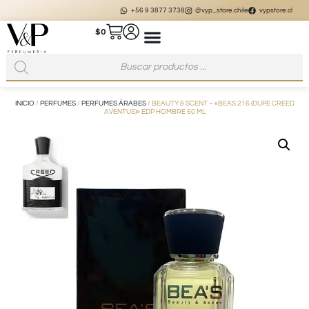
+56 9 3877 3738
@vyp_store.chile
vypstore.cl
$
0
INICIO
/
PERFUMES
/
PERFUMES ÁRABES
/ BEAUTY & SCENT – «BEAS 216 (DUPE CREED
AVENTUS)» EDP HOMBRE 50 ML