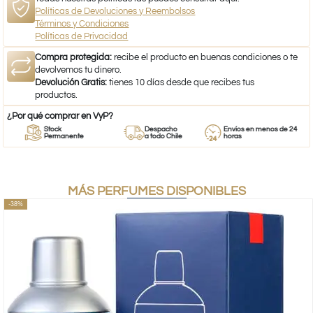
Políticas de Devoluciones y Reembolsos
Términos y Condiciones
Políticas de Privacidad
Compra protegida:
recibe el producto en buenas condiciones o te
devolvemos tu dinero.
Devolución Gratis:
tienes 10 días desde que recibes tus
productos.
¿Por qué comprar en VyP?
Stock
Despacho
Envíos en menos de 24
Permanente
a todo Chile
horas
MÁS PERFUMES DISPONIBLES
-38%