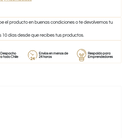
be el producto en buenas condiciones o te devolvemos tu
s 10 días desde que recibes tus productos.
ho
Envíos en menos de
Respaldo para
Proveedo
hile
24 horas
Emprendedores
de perfu
-32%