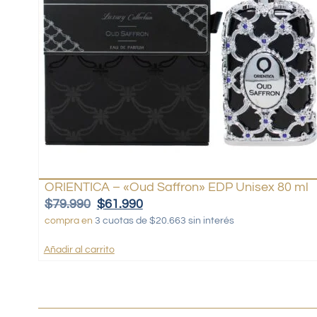
ORIENTICA – «Oud Saffron» EDP Unisex 80 ml
$
79.990
$
61.990
compra en
3 cuotas de $20.663 sin interés
Añadir al carrito