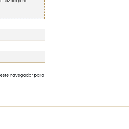
o haz clic para
n este navegador para