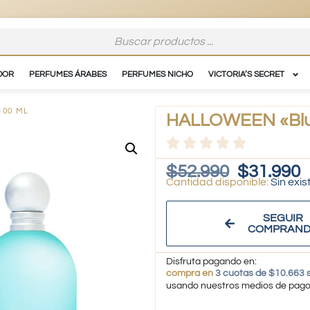
DOR
PERFUMES ÁRABES
PERFUMES NICHO
VICTORIA’S SECRET
100 ML
HALLOWEEN «Blue
$
52.990
$
31.990
Sin exis
SEGUIR
COMPRAN
Disfruta pagando en:
compra en
3 cuotas de $10.663 s
usando nuestros medios de pag