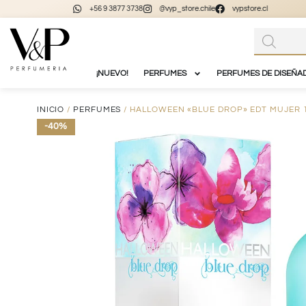
+56 9 3877 3738
@vyp_store.chile
vypstore.cl
¡NUEVO!
PERFUMES
PERFUMES DE DISEÑA
INICIO
/
PERFUMES
/ HALLOWEEN «BLUE DROP» EDT MUJER 
-40%