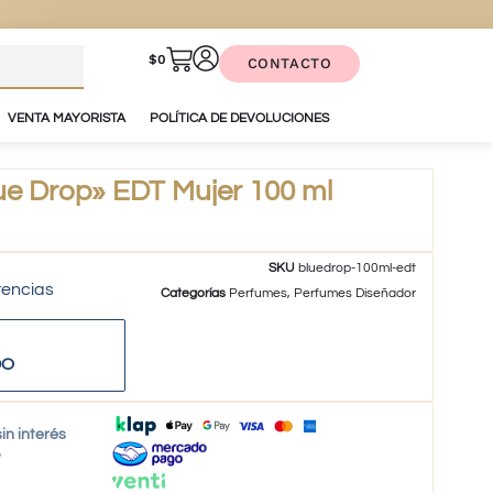
$
0
CONTACTO
VENTA MAYORISTA
POLÍTICA DE DEVOLUCIONES
 Drop» EDT Mujer 100 ml
SKU
bluedrop-100ml-edt
tencias
Categorías
Perfumes
,
Perfumes Diseñador
DO
in interés
o