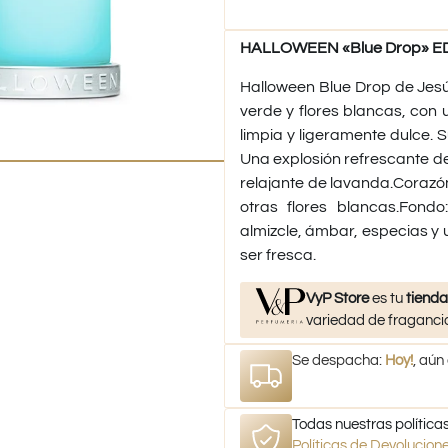
HALLOWEEN «Blue Drop» EDT
Halloween Blue Drop de Jesú
verde y flores blancas, con 
limpia y ligeramente dulce. S
Una explosión refrescante d
relajante de lavanda.Corazón:
otras flores blancas.Fond
almizcle, ámbar, especias y u
ser fresca.
VyP Store
es tu
tienda
variedad de fragancia
Se despacha:
Hoy!
, aún
Todas nuestras políticas
Políticas de Devolucio