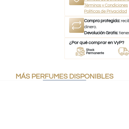
Términos y Condiciones
Políticas de Privacidad
Compra protegida:
reci
dinero.
Devolución Gratis:
tiene
¿Por qué comprar en VyP?
or
Perfumes
Stock
Despac
umes
100% Originales
Permanente
a todo C
MÁS PERFUMES DISPONIBLES