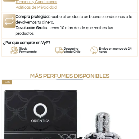
Términos y Condiciones
Políticas de Privacidad
Compra protegida:
recibe el producto en buenas condiciones o te
devolvemos tu dinero.
Devolución Gratis:
tienes 10 días desde que recibes tus
productos.
¿Por qué comprar en VyP?
Stock
Despacho
Envíos en menos de 24
Permanente
a todo Chile
horas
MÁS PERFUMES DISPONIBLES
-23%