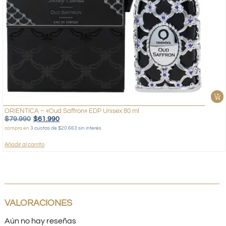
ORIENTICA – «Oud Saffron» EDP Unisex 80 ml
$
79.990
$
61.990
compra en
3 cuotas de $20.663 sin interés
Añadir al carrito
VALORACIONES
Aún no hay reseñas