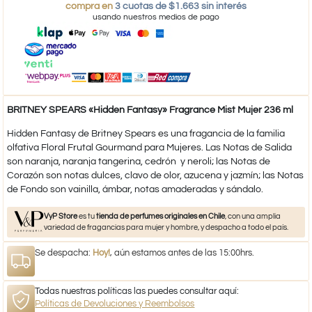
compra en
3 cuotas de $1.663 sin interés
usando nuestros medios de pago
BRITNEY SPEARS «Hidden Fantasy» Fragrance Mist Mujer 236 ml
Hidden Fantasy de Britney Spears es una fragancia de la familia
olfativa Floral Frutal Gourmand para Mujeres. Las Notas de Salida
son naranja, naranja tangerina, cedrón y neroli; las Notas de
Corazón son notas dulces, clavo de olor, azucena y jazmín; las Notas
de Fondo son vainilla, ámbar, notas amaderadas y sándalo.
VyP Store
es tu
tienda de perfumes originales en Chile
, con una amplia
variedad de fragancias para mujer y hombre, y despacho a todo el país.
Se despacha:
Hoy!
, aún estamos antes de las 15:00hrs.
Todas nuestras políticas las puedes consultar aquí:
Políticas de Devoluciones y Reembolsos