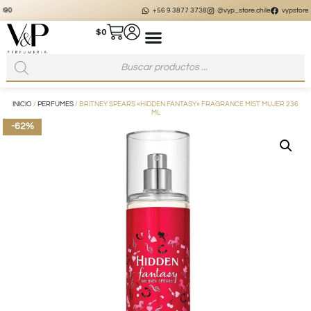
+56 9 3877 3738
@vyp_store.chile
vypstore.cl
$
0
INICIO
/
PERFUMES
/ BRITNEY SPEARS «HIDDEN FANTASY» FRAGRANCE MIST MUJER 236
ML
-62%