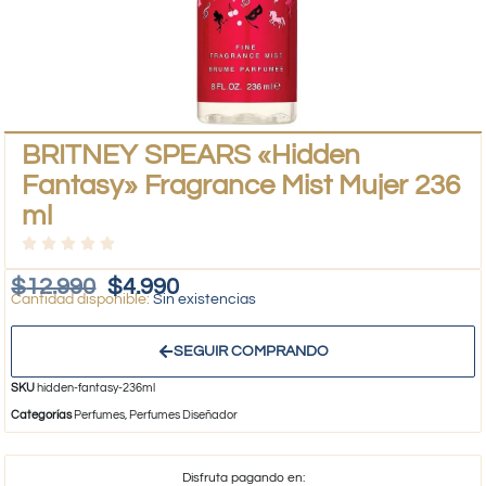
BRITNEY SPEARS «Hidden
Fantasy» Fragrance Mist Mujer 236
ml
$
12.990
$
4.990
Sin existencias
SEGUIR COMPRANDO
SKU
hidden-fantasy-236ml
Categorías
Perfumes
,
Perfumes Diseñador
Disfruta pagando en: