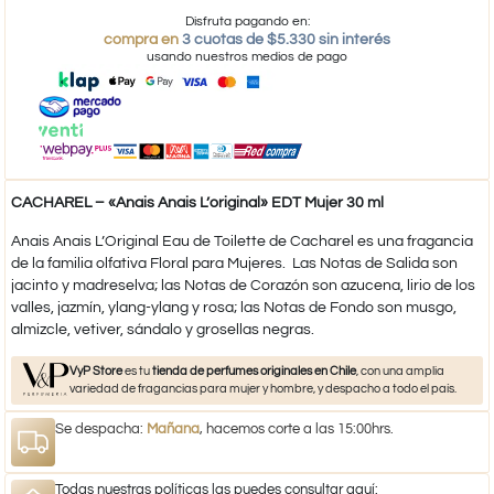
Disfruta pagando en:
compra en
3 cuotas de $5.330 sin interés
usando nuestros medios de pago
CACHAREL – «Anais Anais L’original» EDT Mujer 30 ml
Anais Anais L’Original Eau de Toilette de Cacharel es una fragancia
de la familia olfativa Floral para Mujeres. Las Notas de Salida son
jacinto y madreselva; las Notas de Corazón son azucena, lirio de los
valles, jazmín, ylang-ylang y rosa; las Notas de Fondo son musgo,
almizcle, vetiver, sándalo y grosellas negras.
VyP Store
es tu
tienda de perfumes originales en Chile
, con una amplia
variedad de fragancias para mujer y hombre, y despacho a todo el país.
Se despacha:
Mañana
, hacemos corte a las 15:00hrs.
Todas nuestras políticas las puedes consultar aquí: