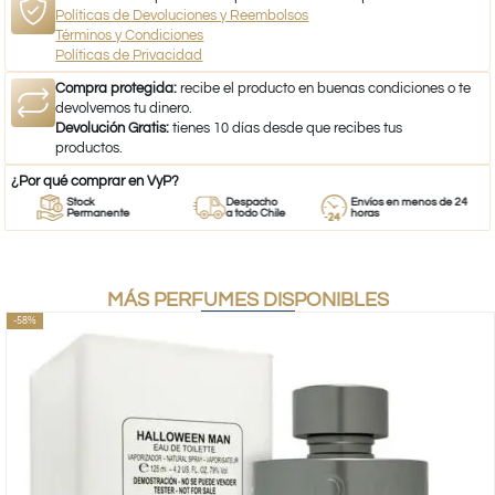
Políticas de Devoluciones y Reembolsos
Términos y Condiciones
Políticas de Privacidad
Compra protegida:
recibe el producto en buenas condiciones o te
devolvemos tu dinero.
Devolución Gratis:
tienes 10 días desde que recibes tus
productos.
¿Por qué comprar en VyP?
Stock
Despacho
Envíos en menos de 24
Permanente
a todo Chile
horas
MÁS PERFUMES DISPONIBLES
-58%