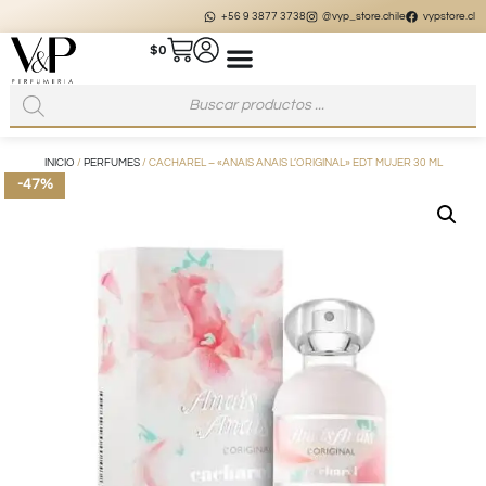
+56 9 3877 3738
@vyp_store.chile
vypstore.cl
$
0
INICIO
/
PERFUMES
/ CACHAREL – «ANAIS ANAIS L’ORIGINAL» EDT MUJER 30 ML
-47%