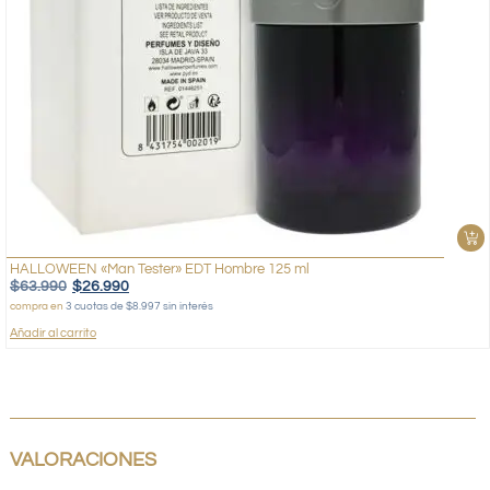
HALLOWEEN «Man Tester» EDT Hombre 125 ml
$
63.990
$
26.990
compra en
3 cuotas de $8.997 sin interés
Añadir al carrito
VALORACIONES