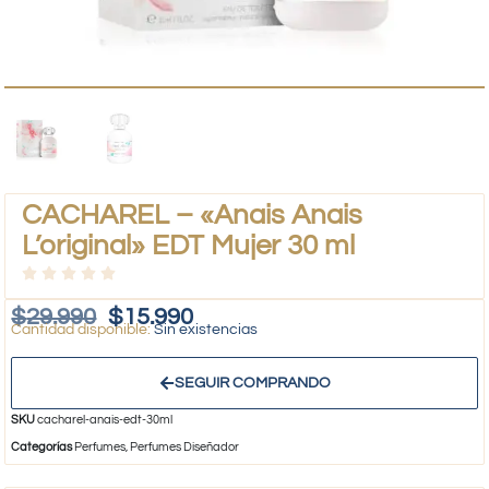
CACHAREL – «Anais Anais
L’original» EDT Mujer 30 ml
$
29.990
$
15.990
Sin existencias
SEGUIR COMPRANDO
SKU
cacharel-anais-edt-30ml
Categorías
Perfumes
,
Perfumes Diseñador