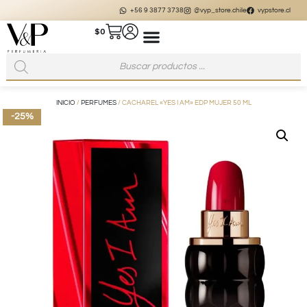
+56 9 3877 3738
@vyp_store.chile
vypstore.cl
$
0
INICIO
/
PERFUMES
/ CACHAREL «YES I AM» EDP MUJER 50 ML
-25%