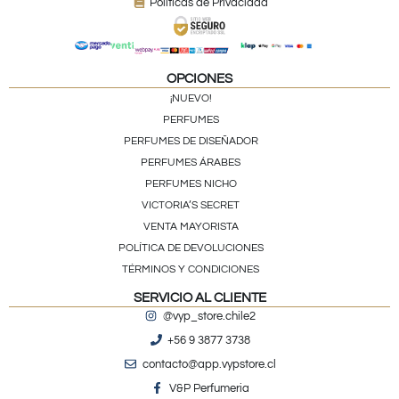
Políticas de Privacidad
OPCIONES
¡NUEVO!
PERFUMES
PERFUMES DE DISEÑADOR
PERFUMES ÁRABES
PERFUMES NICHO
VICTORIA’S SECRET
VENTA MAYORISTA
POLÍTICA DE DEVOLUCIONES
TÉRMINOS Y CONDICIONES
SERVICIO AL CLIENTE
@vyp_store.chile2
+56 9 3877 3738
contacto@app.vypstore.cl
V&P Perfumeria