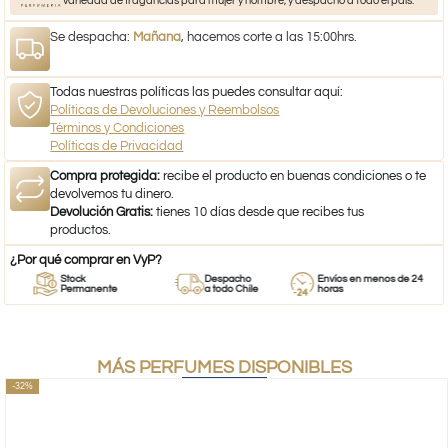
variedad de fragancias para mujer y hombre, y despacho a todo el país.
Se despacha:
Mañana
, hacemos corte a las 15:00hrs.
Todas nuestras políticas las puedes consultar aquí:
Políticas de Devoluciones y Reembolsos
Términos y Condiciones
Políticas de Privacidad
Compra protegida:
recibe el producto en buenas condiciones o te
devolvemos tu dinero.
Devolución Gratis:
tienes 10 días desde que recibes tus
productos.
¿Por qué comprar en VyP?
Stock
Despacho
Envíos en menos de 24
Permanente
a todo Chile
horas
MÁS PERFUMES DISPONIBLES
-32%