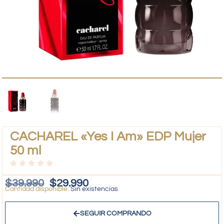
CACHAREL «Yes I Am» EDP Mujer
50 ml
$
39.990
$
29.990
Sin existencias
SEGUIR COMPRANDO