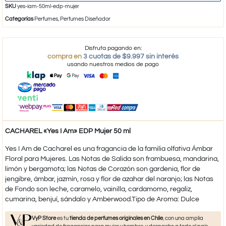
SKU
yes-iam-50ml-edp-mujer
Categorías
Perfumes
,
Perfumes Diseñador
Disfruta pagando en:
compra en
3 cuotas de $9.997 sin interés
usando nuestros medios de pago
CACHAREL «Yes I Am» EDP Mujer 50 ml
Yes I Am de Cacharel es una fragancia de la familia olfativa Ámbar
Floral para Mujeres. Las Notas de Salida son frambuesa, mandarina,
limón y bergamota; las Notas de Corazón son gardenia, flor de
jengibre, ámbar, jazmín, rosa y flor de azahar del naranjo; las Notas
de Fondo son leche, caramelo, vainilla, cardamomo, regaliz,
cumarina, benjuí, sándalo y Amberwood.Tipo de Aroma: Dulce
VyP Store
es tu
tienda de perfumes originales en Chile
, con una amplia