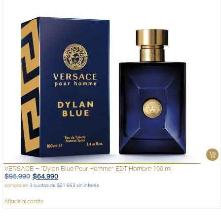
VERSACE – “Dylan Blue Pour Homme” EDT Hombre 100 ml
$
95.990
$
64.990
compra en
3 cuotas de $21.663 sin interés
Añadir al carrito