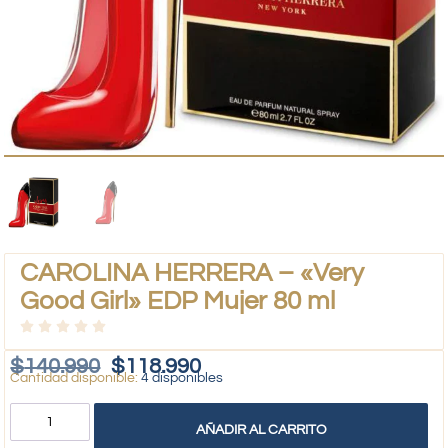
CAROLINA HERRERA – «Very
Good Girl» EDP Mujer 80 ml
$
140.990
$
118.990
4 disponibles
AÑADIR AL CARRITO