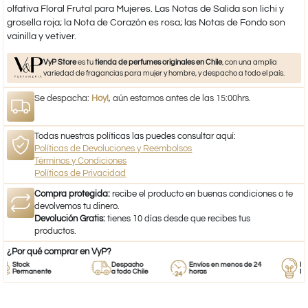
olfativa Floral Frutal para Mujeres. Las Notas de Salida son lichi y
grosella roja; la Nota de Corazón es rosa; las Notas de Fondo son
vainilla y vetiver.
VyP Store
es tu
tienda de perfumes originales en Chile
, con una amplia
variedad de fragancias para mujer y hombre, y despacho a todo el país.
Se despacha:
Hoy!
, aún estamos antes de las 15:00hrs.
Todas nuestras políticas las puedes consultar aquí:
Políticas de Devoluciones y Reembolsos
Términos y Condiciones
Políticas de Privacidad
Compra protegida:
recibe el producto en buenas condiciones o te
devolvemos tu dinero.
Devolución Gratis:
tienes 10 días desde que recibes tus
productos.
¿Por qué comprar en VyP?
Stock
Despacho
Envíos en menos de 24
Respal
Permanente
a todo Chile
horas
Empre