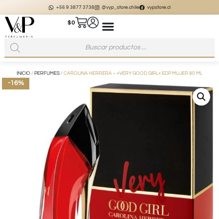
+56 9 3877 3738
@vyp_store.chile
vypstore.cl
$
0
INICIO
/
PERFUMES
/ CAROLINA HERRERA – «VERY GOOD GIRL» EDP MUJER 80 ML
-16%