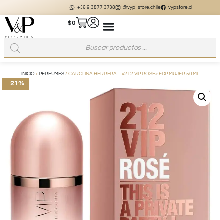
+56 9 3877 3738
@vyp_store.chile
vypstore.cl
$
0
INICIO
/
PERFUMES
/ CAROLINA HERRERA – «212 VIP ROSE» EDP MUJER 50 ML
-21%