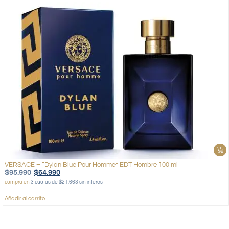
VERSACE – “Dylan Blue Pour Homme” EDT Hombre 100 ml
$
95.990
$
64.990
compra en
3 cuotas de $21.663 sin interés
Añadir al carrito