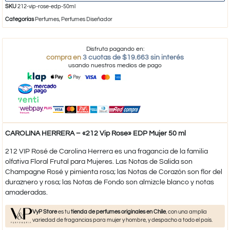
SKU
212-vip-rose-edp-50ml
Categorías
Perfumes
,
Perfumes Diseñador
Disfruta pagando en:
compra en
3 cuotas de $19.663 sin interés
usando nuestros medios de pago
CAROLINA HERRERA – «212 Vip Rose» EDP Mujer 50 ml
212 VIP Rosé de Carolina Herrera es una fragancia de la familia
olfativa Floral Frutal para Mujeres. Las Notas de Salida son
Champagne Rosé y pimienta rosa; las Notas de Corazón son flor del
duraznero y rosa; las Notas de Fondo son almizcle blanco y notas
amaderadas.
VyP Store
es tu
tienda de perfumes originales en Chile
, con una amplia
variedad de fragancias para mujer y hombre, y despacho a todo el país.