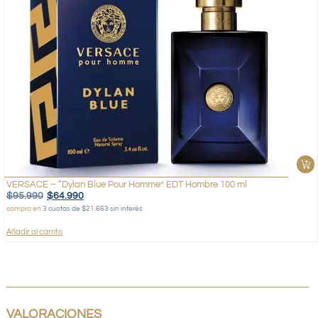
VERSACE – “Dylan Blue Pour Homme” EDT Hombre 100 ml
$
95.990
$
64.990
compra en
3 cuotas de $21.663 sin interés
Añadir al carrito
VALORACIONES