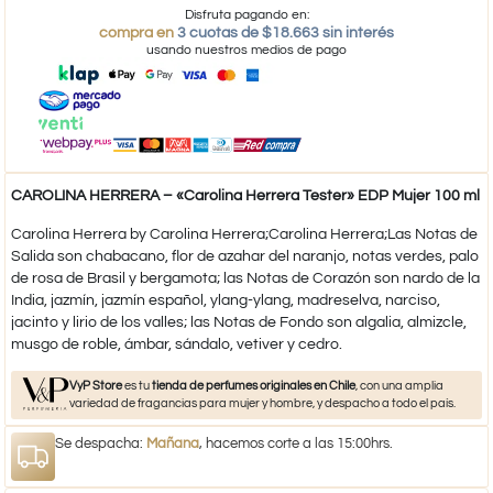
Disfruta pagando en:
compra en
3 cuotas de $18.663 sin interés
usando nuestros medios de pago
CAROLINA HERRERA – «Carolina Herrera Tester» EDP Mujer 100 ml
Carolina Herrera by Carolina Herrera;Carolina Herrera;Las Notas de
Salida son chabacano, flor de azahar del naranjo, notas verdes, palo
de rosa de Brasil y bergamota; las Notas de Corazón son nardo de la
India, jazmín, jazmín español, ylang-ylang, madreselva, narciso,
jacinto y lirio de los valles; las Notas de Fondo son algalia, almizcle,
musgo de roble, ámbar, sándalo, vetiver y cedro.
VyP Store
es tu
tienda de perfumes originales en Chile
, con una amplia
variedad de fragancias para mujer y hombre, y despacho a todo el país.
Se despacha:
Mañana
, hacemos corte a las 15:00hrs.