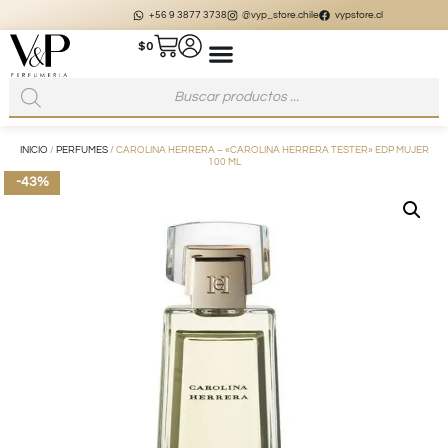
+56 9 3877 3738
@vyp_store.chile
vypstore.cl
$
0
INICIO
/
PERFUMES
/ CAROLINA HERRERA – «CAROLINA HERRERA TESTER» EDP MUJER
100 ML
-43%