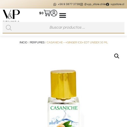
+56 9 3877 3738
@vyp_store.chile
vypstore.cl
$
0
INICIO
/
PERFUMES
/ CASANICHE – «GINGER ICE» EDT UNISEX 30 ML