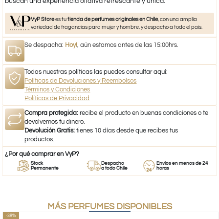
buscan una experiencia olfativa refrescante y única.
VyP Store
es tu
tienda de perfumes originales en Chile
, con una amplia
variedad de fragancias para mujer y hombre, y despacho a todo el país.
Se despacha:
Hoy!
, aún estamos antes de las 15:00hrs.
Todas nuestras políticas las puedes consultar aquí:
Políticas de Devoluciones y Reembolsos
Términos y Condiciones
Políticas de Privacidad
Compra protegida:
recibe el producto en buenas condiciones o te
devolvemos tu dinero.
Devolución Gratis:
tienes 10 días desde que recibes tus
productos.
¿Por qué comprar en VyP?
Stock
Despacho
Envíos en menos de 24
Permanente
a todo Chile
horas
MÁS PERFUMES DISPONIBLES
-38%