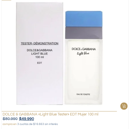
DOLCE & GABBANA «Light Blue Tester» EDT Mujer 100 ml
$
80.990
$
49.990
compra en
3 cuotas de $16.663 sin interés