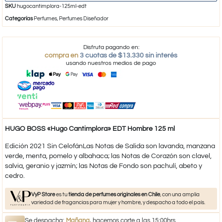
SKU
hugocantimplora-125ml-edt
Categorías
Perfumes
,
Perfumes Diseñador
Disfruta pagando en:
compra en
3 cuotas de $13.330 sin interés
usando nuestros medios de pago
HUGO BOSS «Hugo Cantimplora» EDT Hombre 125 ml
Edición 2021 Sin CelofánLas Notas de Salida son lavanda, manzana
verde, menta, pomelo y albahaca; las Notas de Corazón son clavel,
salvia, geranio y jazmín; las Notas de Fondo son pachulí, abeto y
cedro.
VyP Store
es tu
tienda de perfumes originales en Chile
, con una amplia
variedad de fragancias para mujer y hombre, y despacho a todo el país.
Se despacha:
Mañana
, hacemos corte a las 15:00hrs.