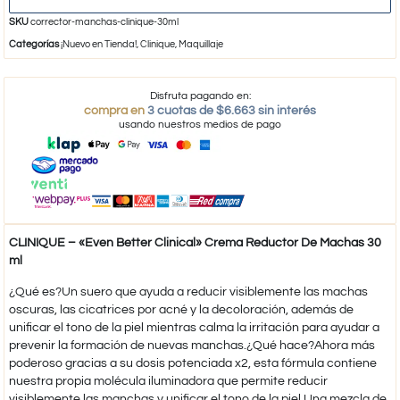
SKU
corrector-manchas-clinique-30ml
Categorías
¡Nuevo en Tienda!
,
Clinique
,
Maquillaje
Disfruta pagando en:
compra en
3 cuotas de $6.663 sin interés
usando nuestros medios de pago
CLINIQUE – «Even Better Clinical» Crema Reductor De Machas 30
ml
¿Qué es?Un suero que ayuda a reducir visiblemente las machas
oscuras, las cicatrices por acné y la decoloración, además de
unificar el tono de la piel mientras calma la irritación para ayudar a
prevenir la formación de nuevas manchas.¿Qué hace?Ahora más
poderoso gracias a su dosis potenciada x2, esta fórmula contiene
nuestra propia molécula iluminadora que permite reducir
visiblemente las manchas y unificar el tono de la piel.Una mezcla de