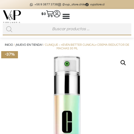
+56 9 3877 3738
@vyp_store.chile
vypstore.cl
$
0
INICIO
/
¡NUEVO EN TIENDA!
/ CLINIQUE – «EVEN BETTER CLINICAL» CREMA REDUCTOR DE
MACHAS 30 ML
-37%