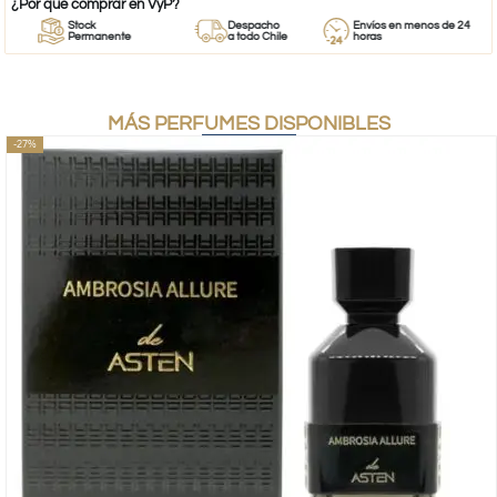
¿Por qué comprar en VyP?
Stock
Despacho
Envíos en menos de 24
Permanente
a todo Chile
horas
MÁS PERFUMES DISPONIBLES
-27%