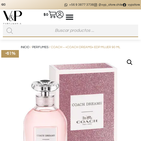
+56 9 3877 3738
@vyp_store.chile
vypstore.cl
$
0
INICIO
/
PERFUMES
/ COACH – «COACH DREAMS» EDP MUJER 90 ML
-61%