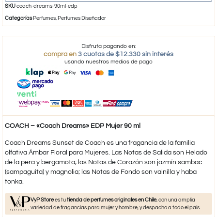
SKU
coach-dreams-90ml-edp
Categorías
Perfumes
,
Perfumes Diseñador
Disfruta pagando en:
compra en
3 cuotas de $12.330 sin interés
usando nuestros medios de pago
COACH – «Coach Dreams» EDP Mujer 90 ml
Coach Dreams Sunset de Coach es una fragancia de la familia
olfativa Ámbar Floral para Mujeres. Las Notas de Salida son Helado
de la pera y bergamota; las Notas de Corazón son jazmín sambac
(sampaguita) y magnolia; las Notas de Fondo son vainilla y haba
tonka.
VyP Store
es tu
tienda de perfumes originales en Chile
, con una amplia
variedad de fragancias para mujer y hombre, y despacho a todo el país.