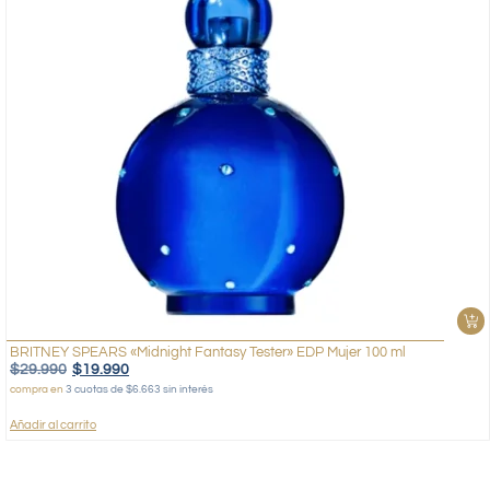
BRITNEY SPEARS «Midnight Fantasy Tester» EDP Mujer 100 ml
$
29.990
$
19.990
compra en
3 cuotas de $6.663 sin interés
Añadir al carrito