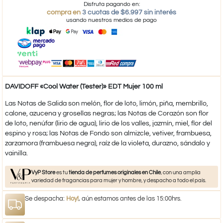
Disfruta pagando en:
compra en
3 cuotas de $6.997 sin interés
usando nuestros medios de pago
DAVIDOFF «Cool Water (Tester)» EDT Mujer 100 ml
Las Notas de Salida son melón, flor de loto, limón, piña, membrillo,
calone, azucena y grosellas negras; las Notas de Corazón son flor
de loto, nenúfar (lirio de agua), lirio de los valles, jazmín, miel, flor del
espino y rosa; las Notas de Fondo son almizcle, vetiver, frambuesa,
zarzamora (frambuesa negra), raíz de la violeta, durazno, sándalo y
vainilla.
VyP Store
es tu
tienda de perfumes originales en Chile
, con una amplia
variedad de fragancias para mujer y hombre, y despacho a todo el país.
Se despacha:
Hoy!
, aún estamos antes de las 15:00hrs.