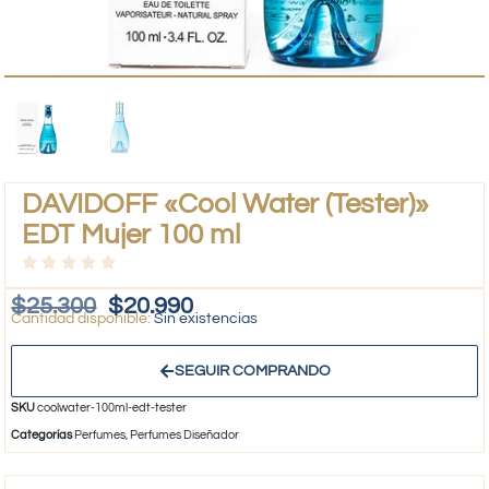
DAVIDOFF «Cool Water (Tester)»
EDT Mujer 100 ml
$
25.300
$
20.990
Sin existencias
SEGUIR COMPRANDO
SKU
coolwater-100ml-edt-tester
Categorías
Perfumes
,
Perfumes Diseñador