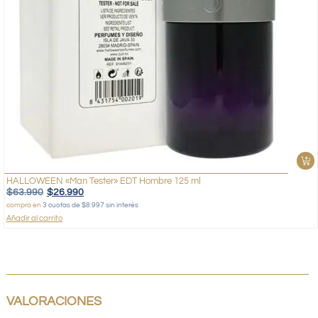
HALLOWEEN «Man Tester» EDT Hombre 125 ml
$
63.990
$
26.990
compra en
3 cuotas de $8.997 sin interés
Añadir al carrito
VALORACIONES