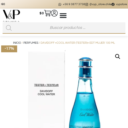
+56 9 3877 3738
@vyp_store.chile
vypstore.cl
$
0
INICIO
/
PERFUMES
/ DAVIDOFF «COOL WATER (TESTER)» EDT MUJER 100 ML
-17%