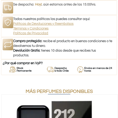
Se despacha:
Hoy!
, aún estamos antes de las 15:00hrs.
Todas nuestras políticas las puedes consultar aquí:
Políticas de Devoluciones y Reembolsos
Términos y Condiciones
Políticas de Privacidad
Compra protegida:
recibe el producto en buenas condiciones o te
devolvemos tu dinero.
Devolución Gratis:
tienes 10 días desde que recibes tus
productos.
¿Por qué comprar en VyP?
Stock
Despacho
Envíos en menos de 24
Permanente
a todo Chile
horas
MÁS PERFUMES DISPONIBLES