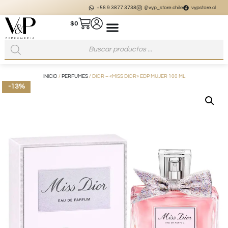
+56 9 3877 3738
@vyp_store.chile
vypstore.cl
$
0
INICIO
/
PERFUMES
/ DIOR – «MISS DIOR» EDP MUJER 100 ML
-13%