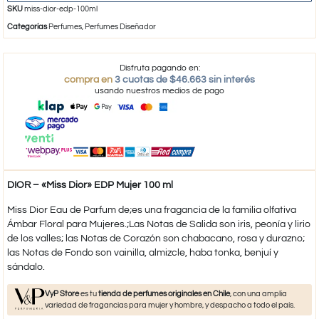
SKU
miss-dior-edp-100ml
Categorías
Perfumes
,
Perfumes Diseñador
Disfruta pagando en:
compra en
3 cuotas de $46.663 sin interés
usando nuestros medios de pago
DIOR – «Miss Dior» EDP Mujer 100 ml
Miss Dior Eau de Parfum de;es una fragancia de la familia olfativa
Ámbar Floral para Mujeres.;Las Notas de Salida son iris, peonía y lirio
de los valles; las Notas de Corazón son chabacano, rosa y durazno;
las Notas de Fondo son vainilla, almizcle, haba tonka, benjuí y
sándalo.
VyP Store
es tu
tienda de perfumes originales en Chile
, con una amplia
variedad de fragancias para mujer y hombre, y despacho a todo el país.