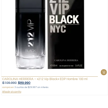
CAROLINA HERRERA – «212 Vip Black» EDP Hombre 100 ml
$
109.990
$
89.990
compra en
3 cuotas de $29.997 sin interés
Añadir al carrito