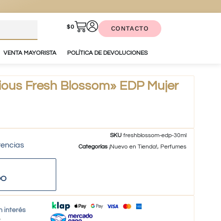
$
0
CONTACTO
VENTA MAYORISTA
POLÍTICA DE DEVOLUCIONES
ious Fresh Blossom» EDP Mujer
SKU
freshblossom-edp-30ml
tencias
Categorías
¡Nuevo en Tienda!
,
Perfumes
DO
n interés
o