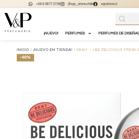
+56 9 3877 3738
@vyp_store.chile
vypstore.cl
¡NUEVO!
PERFUMES
PERFUMES DE DISEÑA
INICIO
/
¡NUEVO EN TIENDA!
/ DKNY – «BE DELICIOUS FRESH
-46%