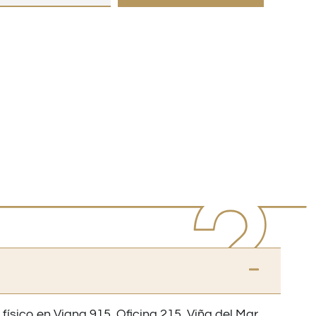
 físico en Viana 915, Oficina 215, Viña del Mar.