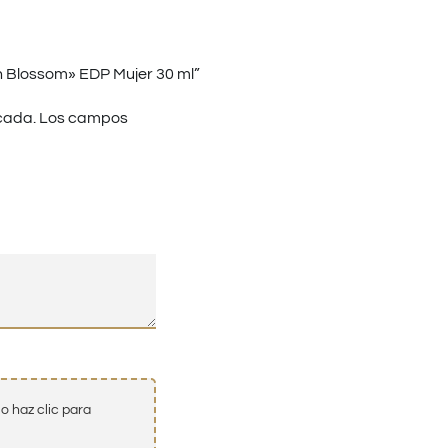
sh Blossom» EDP Mujer 30 ml”
cada.
Los campos
o haz clic para