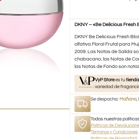
DKNY – «Be Delicious Fresh 
DKNY Be Delicious Fresh Blo
olfativa Floral Frutal para M
2009. Las Notas de Salida son
chabacano; las Notas de Coraz
las Notas de Fondo son not
VyP Store
es tu
tienda
variedad de fragancia
Se despacha:
Mañana
,
Todas nuestras políticas
Políticas de Devolucio
Términos y Condiciones
Políticas de Privacidad