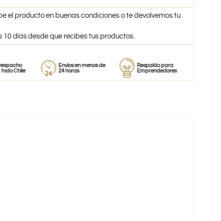
be el producto en buenas condiciones o te devolvemos tu
s 10 días desde que recibes tus productos.
Envíos en menos de
Respaldo para
Proveedor
e
24 horas
Emprendedores
de perfume
-65%