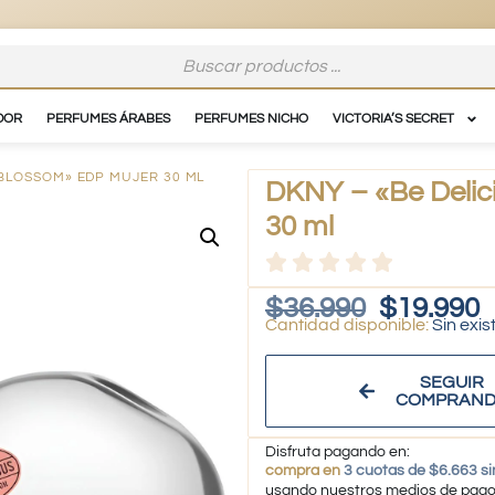
DOR
PERFUMES ÁRABES
PERFUMES NICHO
VICTORIA’S SECRET
 BLOSSOM» EDP MUJER 30 ML
DKNY – «Be Delic
30 ml
$
36.990
$
19.990
Sin exis
SEGUIR
COMPRAN
Disfruta pagando en:
compra en
3 cuotas de $6.663 si
usando nuestros medios de pag