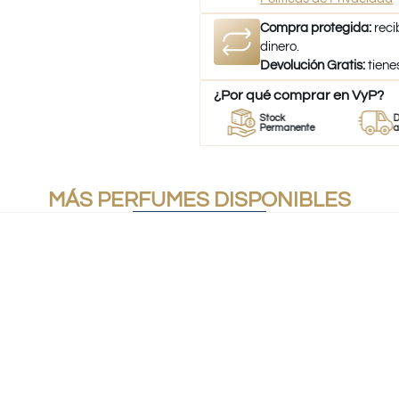
Compra protegida:
reci
dinero.
Devolución Gratis:
tiene
¿Por qué comprar en VyP?
Perfumes
Stock
Despacho
es
100% Originales
Permanente
a todo Chil
MÁS PERFUMES DISPONIBLES