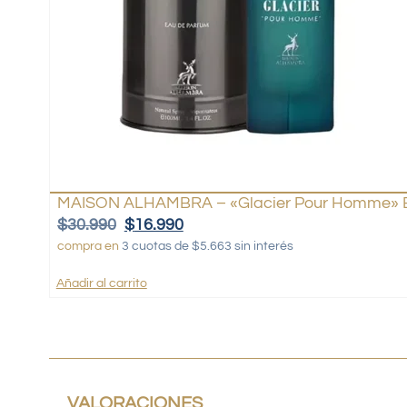
MAISON ALHAMBRA – «Glacier Pour Homme» 
$
30.990
$
16.990
compra en
3 cuotas de $5.663 sin interés
Añadir al carrito
VALORACIONES