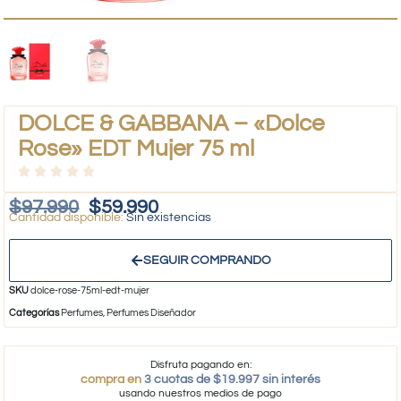
DOLCE & GABBANA – «Dolce
Rose» EDT Mujer 75 ml
$
97.990
$
59.990
Sin existencias
SEGUIR COMPRANDO
SKU
dolce-rose-75ml-edt-mujer
Categorías
Perfumes
,
Perfumes Diseñador
Disfruta pagando en:
compra en
3 cuotas de $19.997 sin interés
usando nuestros medios de pago