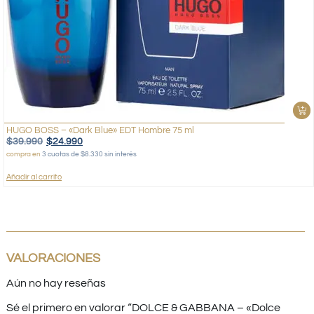
HUGO BOSS – «Dark Blue» EDT Hombre 75 ml
$
39.990
$
24.990
compra en
3 cuotas de $8.330 sin interés
Añadir al carrito
VALORACIONES
Aún no hay reseñas
Sé el primero en valorar “DOLCE & GABBANA – «Dolce