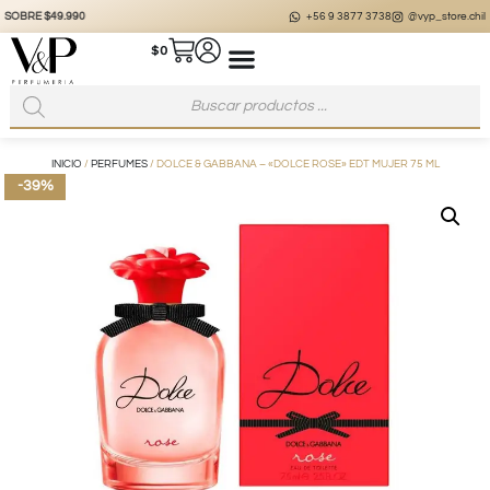
+56 9 3877 3738
@vyp_store.chile
vypstore.cl
$
0
INICIO
/
PERFUMES
/ DOLCE & GABBANA – «DOLCE ROSE» EDT MUJER 75 ML
-39%