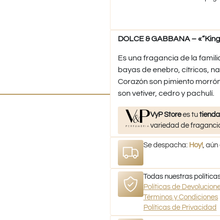
DOLCE & GABBANA – «“King 
Es una fragancia de la famil
bayas de enebro, cítricos, na
Corazón son pimiento morrón
son vetiver, cedro y pachulí.
VyP Store
es tu
tienda
variedad de fragancia
Se despacha:
Hoy!
, aún
Todas nuestras políticas
Políticas de Devolucio
Términos y Condiciones
Políticas de Privacidad