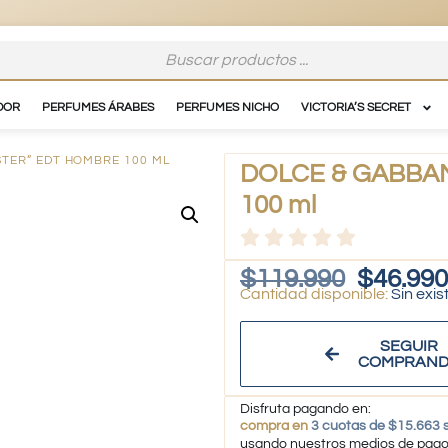
DOR
PERFUMES ÁRABES
PERFUMES NICHO
VICTORIA’S SECRET
STER” EDT HOMBRE 100 ML
DOLCE & GABBANA
100 ml
$
119.990
$
46.990
Sin exis
SEGUIR
COMPRAN
Disfruta pagando en:
compra en
3 cuotas de $15.663 s
usando nuestros medios de pag