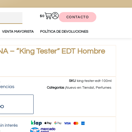
$
0
CONTACTO
VENTA MAYORISTA
POLÍTICA DE DEVOLUCIONES
 – “King Tester” EDT Hombre
SKU
king-tester-edt-100ml
tencias
Categorías
¡Nuevo en Tienda!
,
Perfumes
DO
in interés
o