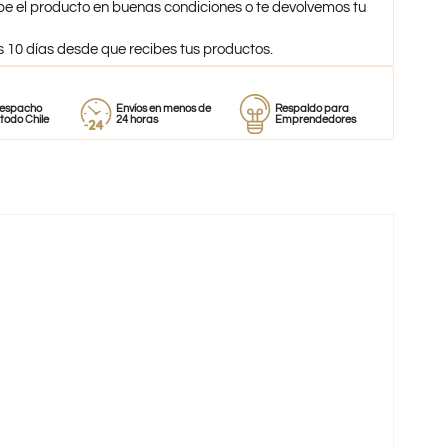
be el producto en buenas condiciones o te devolvemos tu
s 10 días desde que recibes tus productos.
Envíos en menos de
Respaldo para
Proveedor
le
24 horas
Emprendedores
de perfume
-39%