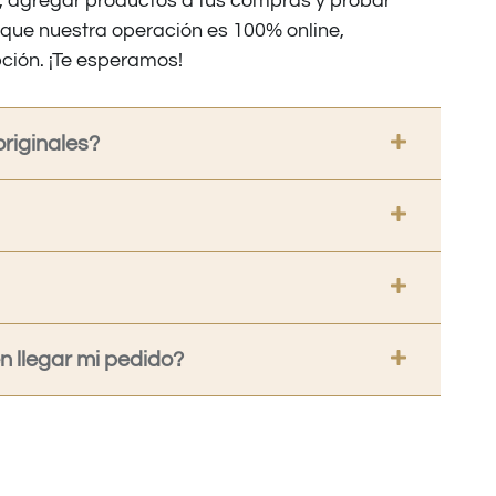
os, agregar productos a tus compras y probar
nque nuestra operación es 100% online,
ción. ¡Te esperamos!
riginales?
 llegar mi pedido?