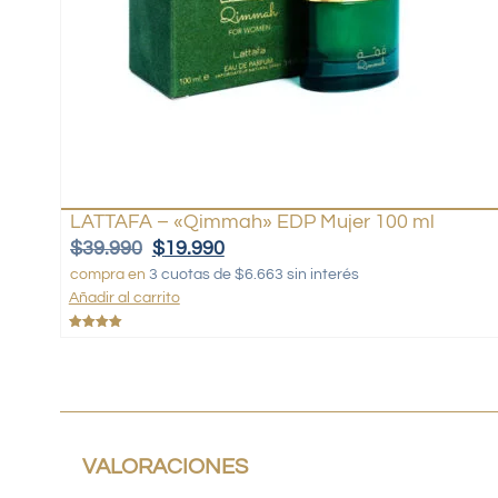
LATTAFA – «Qimmah» EDP Mujer 100 ml
$
39.990
$
19.990
compra en
3 cuotas de $6.663 sin interés
Añadir al carrito
Valorado
con
5.00
de 5
VALORACIONES