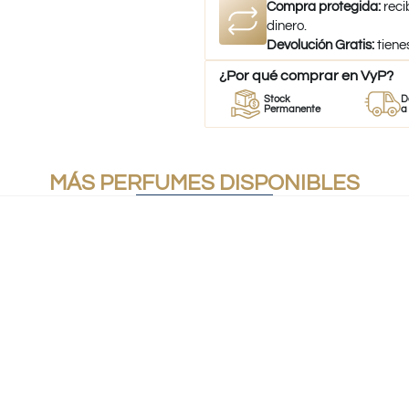
Compra protegida:
reci
dinero.
Devolución Gratis:
tiene
¿Por qué comprar en VyP?
r
Perfumes
Stock
Despacho
mes
100% Originales
Permanente
a todo Chi
MÁS PERFUMES DISPONIBLES