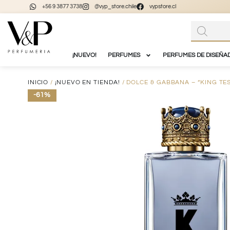
+56 9 3877 3738
@vyp_store.chile
vypstore.cl
¡NUEVO!
PERFUMES
PERFUMES DE DISEÑA
INICIO
/
¡NUEVO EN TIENDA!
/ DOLCE & GABBANA – “KING TE
-61%