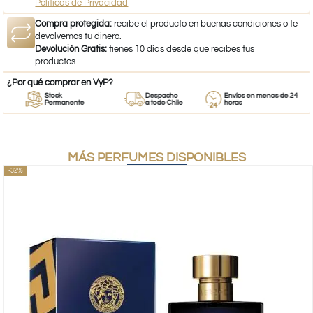
Políticas de Privacidad
Compra protegida:
recibe el producto en buenas condiciones o te
devolvemos tu dinero.
Devolución Gratis:
tienes 10 días desde que recibes tus
productos.
¿Por qué comprar en VyP?
Stock
Despacho
Envíos en menos de 24
Permanente
a todo Chile
horas
MÁS PERFUMES DISPONIBLES
-32%