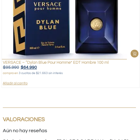
VERSACE – “Dylan Blue Pour Homme” EDT Hombre 100 ml
$
95.990
$
64.990
compra en
3 cuotas de $21.663 sin interés
Añadir al carrito
VALORACIONES
Aún no hay reseñas