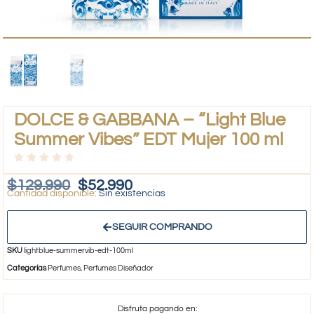
DOLCE & GABBANA – “Light Blue
Summer Vibes” EDT Mujer 100 ml
$
129.990
$
52.990
Sin existencias
SEGUIR COMPRANDO
SKU
lightblue-summervib-edt-100ml
Categorías
Perfumes
,
Perfumes Diseñador
Disfruta pagando en: