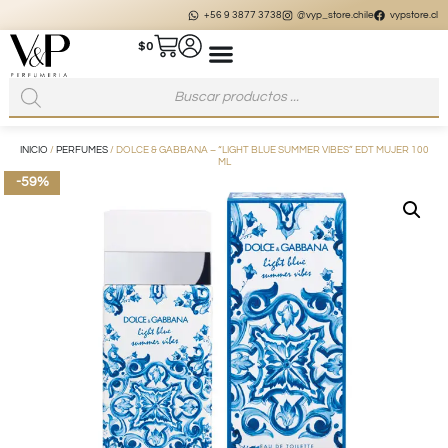
+56 9 3877 3738
@vyp_store.chile
vypstore.cl
$
0
INICIO
/
PERFUMES
/ DOLCE & GABBANA – “LIGHT BLUE SUMMER VIBES” EDT MUJER 100
ML
-59%