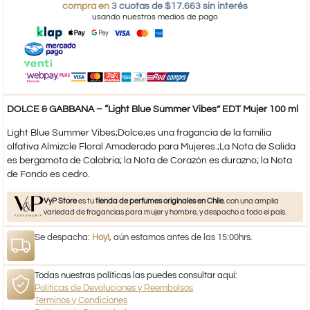
compra en
3 cuotas de $17.663 sin interés
usando nuestros medios de pago
DOLCE & GABBANA – “Light Blue Summer Vibes” EDT Mujer 100 ml
Light Blue Summer Vibes;Dolce;es una fragancia de la familia
olfativa Almizcle Floral Amaderado para Mujeres.;La Nota de Salida
es bergamota de Calabria; la Nota de Corazón es durazno; la Nota
de Fondo es cedro.
VyP Store
es tu
tienda de perfumes originales en Chile
, con una amplia
variedad de fragancias para mujer y hombre, y despacho a todo el país.
Se despacha:
Hoy!
, aún estamos antes de las 15:00hrs.
Todas nuestras políticas las puedes consultar aquí:
Políticas de Devoluciones y Reembolsos
Términos y Condiciones