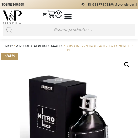
+56 9 3877 3738
@vyp_store.chile
vypstore.cl
$
0
INICIO
/
PERFUMES
/
PERFUMES ÁRABES
/ DUMOUNT – «NITRO BLACK» EDP HOMBRE 100
ML
-34%