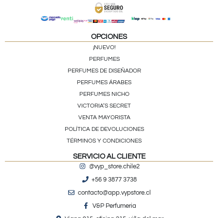
OPCIONES
¡NUEVO!
PERFUMES
PERFUMES DE DISEÑADOR
PERFUMES ÁRABES
PERFUMES NICHO
VICTORIA’S SECRET
VENTA MAYORISTA
POLÍTICA DE DEVOLUCIONES
TÉRMINOS Y CONDICIONES
SERVICIO AL CLIENTE
@vyp_store.chile2
+56 9 3877 3738
contacto@app.vypstore.cl
V&P Perfumeria