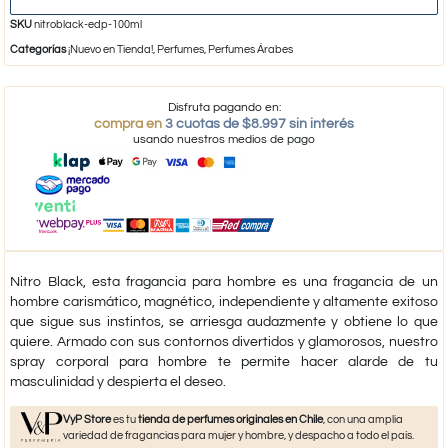
SKU
nitroblack-edp-100ml
Categorías
¡Nuevo en Tienda!
,
Perfumes
,
Perfumes Árabes
Disfruta pagando en:
compra en
3 cuotas de $8.997 sin interés
usando nuestros medios de pago
Nitro Black, esta fragancia para hombre es una fragancia de un
hombre carismático, magnético, independiente y altamente exitoso
que sigue sus instintos, se arriesga audazmente y obtiene lo que
quiere. Armado con sus contornos divertidos y glamorosos, nuestro
spray corporal para hombre te permite hacer alarde de tu
masculinidad y despierta el deseo.
VyP Store
es tu
tienda de perfumes originales en Chile
, con una amplia
variedad de fragancias para mujer y hombre, y despacho a todo el país.