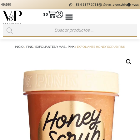
+56 9 3877 3738
@vyp_store.chile
vypstore.cl
$
0
INICIO
/
PINK
/
EXFOLIANTES Y MÁS... PINK
/ EXFOLIANTE HONEY SCRUB PINK