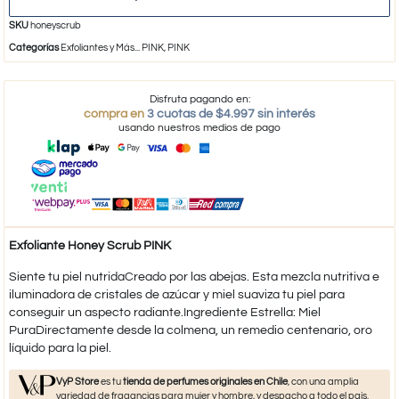
SKU
honeyscrub
Categorías
Exfoliantes y Más... PINK
,
PINK
Disfruta pagando en:
compra en
3 cuotas de $4.997 sin interés
usando nuestros medios de pago
Exfoliante Honey Scrub PINK
Siente tu piel nutridaCreado por las abejas. Esta mezcla nutritiva e
iluminadora de cristales de azúcar y miel suaviza tu piel para
conseguir un aspecto radiante.Ingrediente Estrella: Miel
PuraDirectamente desde la colmena, un remedio centenario, oro
líquido para la piel.
VyP Store
es tu
tienda de perfumes originales en Chile
, con una amplia
variedad de fragancias para mujer y hombre, y despacho a todo el país.