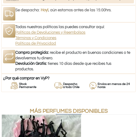
Se despacha:
Hoy!
, aún estamos antes de las 15:00hrs.
Todas nuestras políticas las puedes consultar aquí:
Políticas de Devoluciones y Reembolsos
Términos y Condiciones
Políticas de Privacidad
Compra protegida:
recibe el producto en buenas condiciones o te
devolvemos tu dinero.
Devolución Gratis:
tienes 10 días desde que recibes tus
productos.
¿Por qué comprar en VyP?
Stock
Despacho
Envíos en menos de 24
Permanente
a todo Chile
horas
MÁS PERFUMES DISPONIBLES