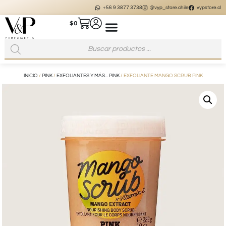
+56 9 3877 3738
@vyp_store.chile
vypstore.cl
$
0
INICIO
/
PINK
/
EXFOLIANTES Y MÁS... PINK
/ EXFOLIANTE MANGO SCRUB PINK