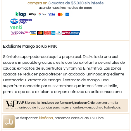
compra en
3 cuotas de $5.330 sin interés
usando nuestros medios de pago
Exfoliante Mango Scrub PINK
Siéntete superpoderosa bajo tu propia piel. Disfruta de una piel
suave e impecable gracias a este combo exfoliante de cristales de
azúcar, extractos de superfrutas y vitamina E nutritiva. Las zonas
opacas se reducen para ofrecer un acabado luminoso.Ingrediente
Destacado: Extracto de MangoEl extracto de mango, una
superfruta conocida por sus vitaminas que intensifican el brillo,
permite que este exfoliante corporal ofrezca un brillo sensacional.
VyP Store
es tu
tienda de perfumes originales en Chile
, con una amplia
variedad de fragancias para mujer y hombre, y despacho a todo el país.
Se despacha:
Mañana
, hacemos corte a las 15:00hrs.