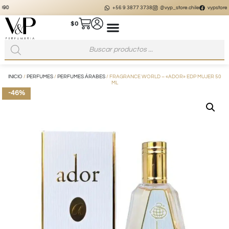
+56 9 3877 3738
@vyp_store.chile
vypstore.cl
$
0
INICIO
/
PERFUMES
/
PERFUMES ÁRABES
/ FRAGRANCE WORLD – «ADOR» EDP MUJER 50
ML
-46%