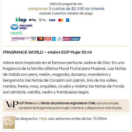
Disfruta pagando en:
compra en
3 cuotas de $2.330 sin interés
usando nuestros medios de pago
FRAGRANCE WORLD – «Ador» EDP Mujer 50 ml
Adore esta inspirado en el famoso perfume Jadore de Dior. Es una
fragancia de la familia olfativa Floral Frutal para Mujeres. Las Notas
de Salida son pera, melón, magnolia, durazno, mandarina y
bergamota; las Notas de Corazón son jazmín, lirio de los valles,
nardos, fresia, rosa, orquídea, ciruela y violeta; las Notas de Fondo
son almizcle, vainilla, cedro y frambuesa negra.​
VyP Store
es tu
tienda de perfumes originales en Chile
, con una amplia
variedad de fragancias para mujer y hombre, y despacho a todo el país.
Se despacha:
Hoy!
, aún estamos antes de las 15:00hrs.