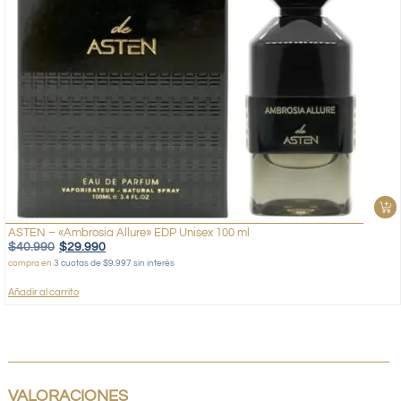
ASTEN – «Ambrosia Allure» EDP Unisex 100 ml
$
40.990
$
29.990
compra en
3 cuotas de $9.997 sin interés
Añadir al carrito
VALORACIONES