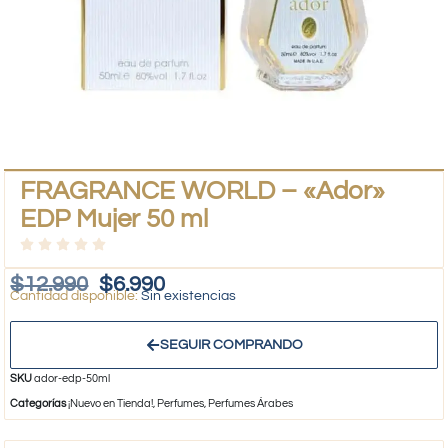
FRAGRANCE WORLD – «Ador»
EDP Mujer 50 ml
$
12.990
$
6.990
Sin existencias
SEGUIR COMPRANDO
SKU
ador-edp-50ml
Categorías
¡Nuevo en Tienda!
,
Perfumes
,
Perfumes Árabes