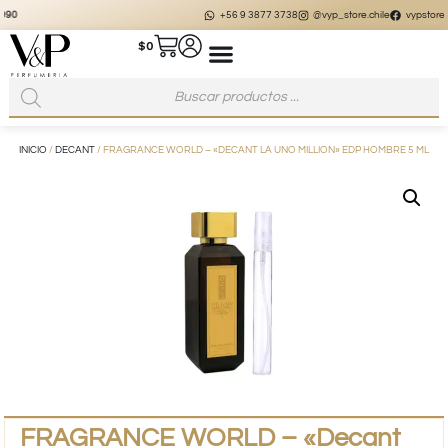
+56 9 3877 3738
@vyp_store.chile
vypstore.cl
$
0
INICIO
/
DECANT
/ FRAGRANCE WORLD – «DECANT LA UNO MILLION» EDP HOMBRE 5 ML
FRAGRANCE WORLD – «Decant