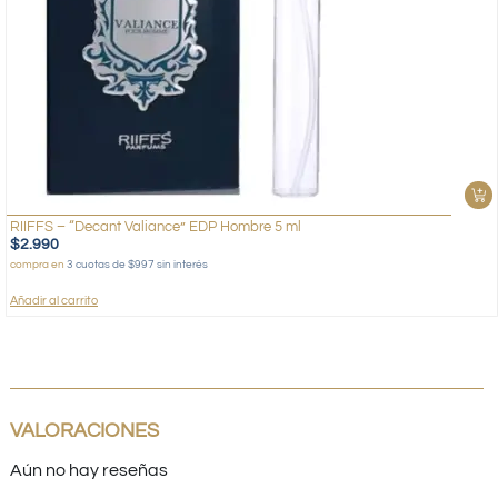
RIIFFS – “Decant Valiance” EDP Hombre 5 ml
$
2.990
compra en
3 cuotas de $997 sin interés
Añadir al carrito
VALORACIONES
Aún no hay reseñas