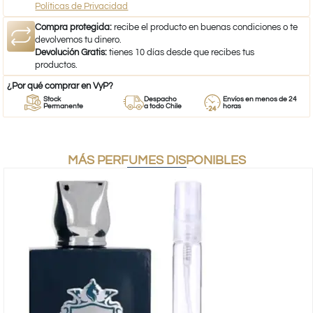
Políticas de Privacidad
Compra protegida:
recibe el producto en buenas condiciones o te
devolvemos tu dinero.
Devolución Gratis:
tienes 10 días desde que recibes tus
productos.
¿Por qué comprar en VyP?
Stock
Despacho
Envíos en menos de 24
Permanente
a todo Chile
horas
MÁS PERFUMES DISPONIBLES