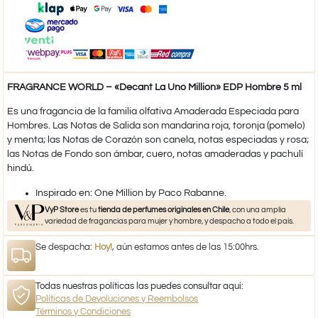
FRAGRANCE WORLD – «Decant La Uno Million» EDP Hombre 5 ml
Es una fragancia de la familia olfativa Amaderada Especiada para
Hombres. Las Notas de Salida son mandarina roja, toronja (pomelo)
y menta; las Notas de Corazón son canela, notas especiadas y rosa;
las Notas de Fondo son ámbar, cuero, notas amaderadas y pachulí
hindú.
Inspirado en: One Million by Paco Rabanne.​
VyP Store
es tu
tienda de perfumes originales en Chile
, con una amplia
variedad de fragancias para mujer y hombre, y despacho a todo el país.
Se despacha:
Hoy!
, aún estamos antes de las 15:00hrs.
Todas nuestras políticas las puedes consultar aquí:
Políticas de Devoluciones y Reembolsos
Términos y Condiciones