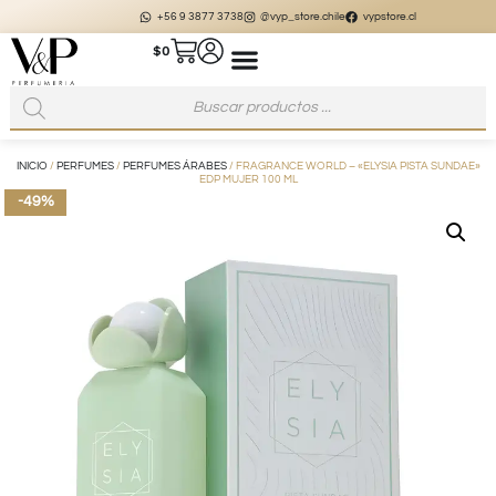
+56 9 3877 3738
@vyp_store.chile
vypstore.cl
$
0
INICIO
/
PERFUMES
/
PERFUMES ÁRABES
/ FRAGRANCE WORLD – «ELYSIA PISTA SUNDAE»
EDP MUJER 100 ML
-49%