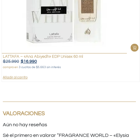
LATTAFA – «Ana Abiyedh» EDP Unisex 60 ml
$
25.990
$
16.990
compra en
3 cuotas de $5.663 sin interés
Añadir al carrito
VALORACIONES
Aún no hay reseñas
Sé el primero en valorar “FRAGRANCE WORLD – «Elysia