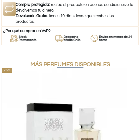
Compra protegida:
recibe el producto en buenas condiciones o te
devolvemos tu dinero.
Devolución Gratis:
tienes 10 días desde que recibes tus
productos.
¿Por qué comprar en VyP?
Stock
Despacho
Envíos en menos de 24
Permanente
a todo Chile
horas
MÁS PERFUMES DISPONIBLES
-35%