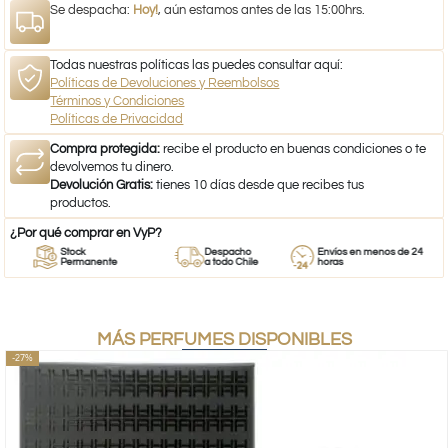
Se despacha:
Hoy!
, aún estamos antes de las 15:00hrs.
Todas nuestras políticas las puedes consultar aquí:
Políticas de Devoluciones y Reembolsos
Términos y Condiciones
Políticas de Privacidad
Compra protegida:
recibe el producto en buenas condiciones o te
devolvemos tu dinero.
Devolución Gratis:
tienes 10 días desde que recibes tus
productos.
¿Por qué comprar en VyP?
Stock
Despacho
Envíos en menos de 24
Permanente
a todo Chile
horas
MÁS PERFUMES DISPONIBLES
-27%