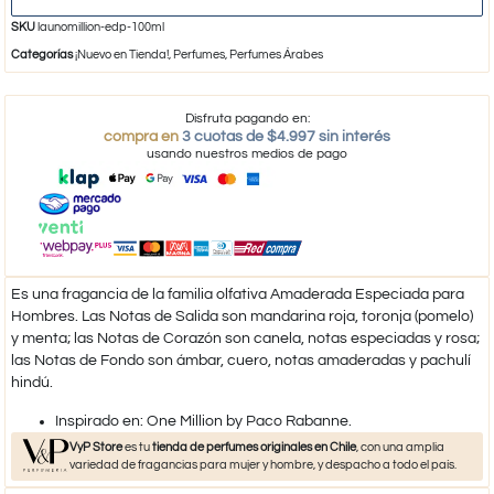
SKU
launomillion-edp-100ml
Categorías
¡Nuevo en Tienda!
,
Perfumes
,
Perfumes Árabes
Disfruta pagando en:
compra en
3 cuotas de $4.997 sin interés
usando nuestros medios de pago
Es una fragancia de la familia olfativa Amaderada Especiada para
Hombres. Las Notas de Salida son mandarina roja, toronja (pomelo)
y menta; las Notas de Corazón son canela, notas especiadas y rosa;
las Notas de Fondo son ámbar, cuero, notas amaderadas y pachulí
hindú.
Inspirado en: One Million by Paco Rabanne.
VyP Store
es tu
tienda de perfumes originales en Chile
, con una amplia
variedad de fragancias para mujer y hombre, y despacho a todo el país.