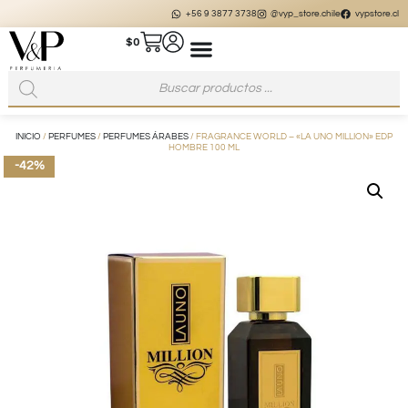
+56 9 3877 3738
@vyp_store.chile
vypstore.cl
$
0
INICIO
/
PERFUMES
/
PERFUMES ÁRABES
/ FRAGRANCE WORLD – «LA UNO MILLION» EDP
HOMBRE 100 ML
-42%