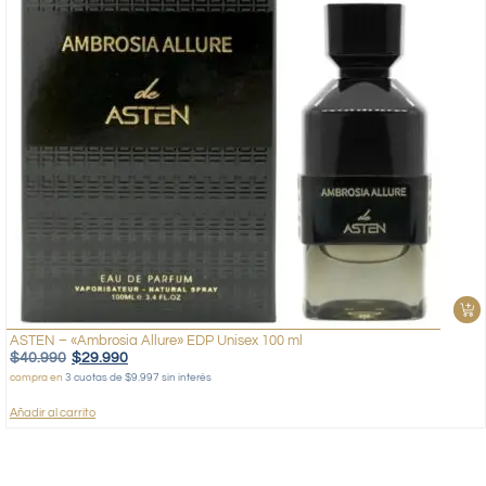
ASTEN – «Ambrosia Allure» EDP Unisex 100 ml
$
40.990
$
29.990
compra en
3 cuotas de $9.997 sin interés
Añadir al carrito