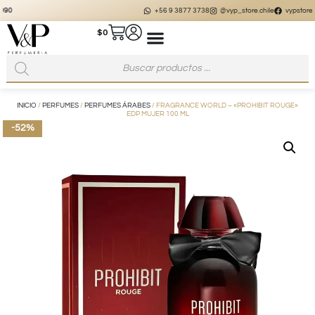
+56 9 3877 3738
@vyp_store.chile
vypstore.cl
$
0
INICIO
/
PERFUMES
/
PERFUMES ÁRABES
/ FRAGRANCE WORLD – «PROHIBIT ROUGE»
EDP MUJER 100 ML
-52%