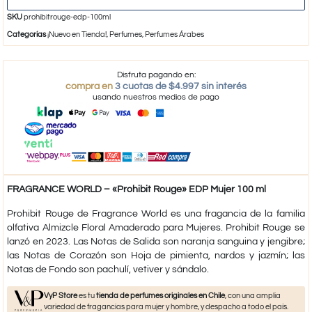
SKU
prohibitrouge-edp-100ml
Categorías
¡Nuevo en Tienda!
,
Perfumes
,
Perfumes Árabes
Disfruta pagando en:
compra en
3 cuotas de $4.997 sin interés
usando nuestros medios de pago
FRAGRANCE WORLD – «Prohibit Rouge» EDP Mujer 100 ml
Prohibit Rouge de Fragrance World es una fragancia de la familia
olfativa Almizcle Floral Amaderado para Mujeres. Prohibit Rouge se
lanzó en 2023. Las Notas de Salida son naranja sanguina y jengibre;
las Notas de Corazón son Hoja de pimienta, nardos y jazmín; las
Notas de Fondo son pachulí, vetiver y sándalo.
VyP Store
es tu
tienda de perfumes originales en Chile
, con una amplia
variedad de fragancias para mujer y hombre, y despacho a todo el país.