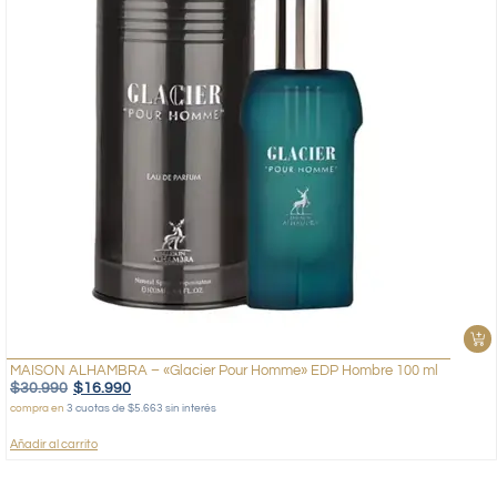
MAISON ALHAMBRA – «Glacier Pour Homme» EDP Hombre 100 ml
$
30.990
$
16.990
compra en
3 cuotas de $5.663 sin interés
Añadir al carrito