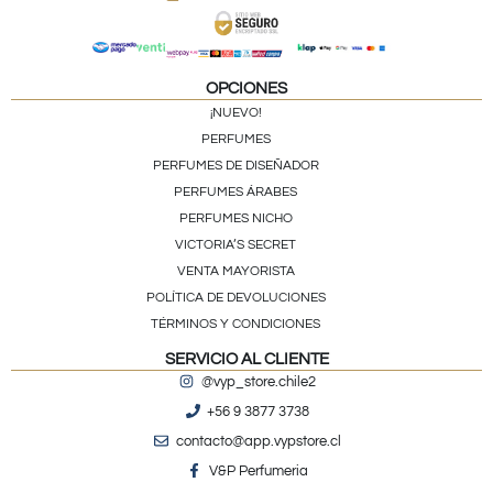
OPCIONES
¡NUEVO!
PERFUMES
PERFUMES DE DISEÑADOR
PERFUMES ÁRABES
PERFUMES NICHO
VICTORIA’S SECRET
VENTA MAYORISTA
POLÍTICA DE DEVOLUCIONES
TÉRMINOS Y CONDICIONES
SERVICIO AL CLIENTE
@vyp_store.chile2
+56 9 3877 3738
contacto@app.vypstore.cl
V&P Perfumeria