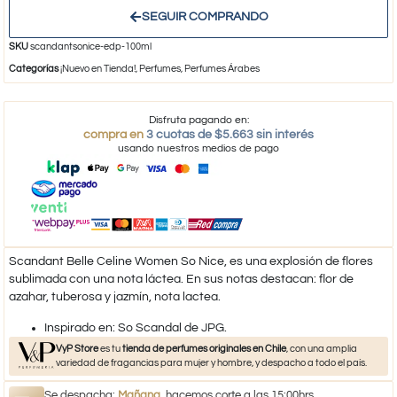
SEGUIR COMPRANDO
SKU
scandantsonice-edp-100ml
Categorías
¡Nuevo en Tienda!
,
Perfumes
,
Perfumes Árabes
Disfruta pagando en:
compra en
3 cuotas de $5.663 sin interés
usando nuestros medios de pago
Scandant Belle Celine Women So Nice, es una explosión de flores
sublimada con una nota láctea. En sus notas destacan: flor de
azahar, tuberosa y jazmín, nota lactea.
​Inspirado en: So Scandal de JPG.
VyP Store
es tu
tienda de perfumes originales en Chile
, con una amplia
variedad de fragancias para mujer y hombre, y despacho a todo el país.
Se despacha:
Mañana
, hacemos corte a las 15:00hrs.