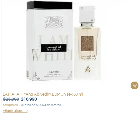
LATTAFA – «Ana Abiyedh» EDP Unisex 60 ml
$
25.990
$
16.990
compra en
3 cuotas de $5.663 sin interés
Añadir al carrito