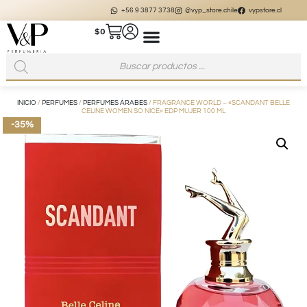
+56 9 3877 3738
@vyp_store.chile
vypstore.cl
$
0
INICIO
/
PERFUMES
/
PERFUMES ÁRABES
/ FRAGRANCE WORLD – «SCANDANT BELLE
CELINE WOMEN SO NICE» EDP MUJER 100 ML
-35%