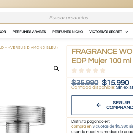
DOR
PERFUMES ÁRABES
PERFUMES NICHO
VICTORIA’S SECRET
D – «VERSUS DIAMOND BLEU»
FRAGRANCE WORL
EDP Mujer 100 ml
$
35.990
$
15.990
Sin exis
SEGUIR
COMPRAN
Disfruta pagando en:
compra en
3 cuotas de $5.330 si
usando nuestros medios de pag