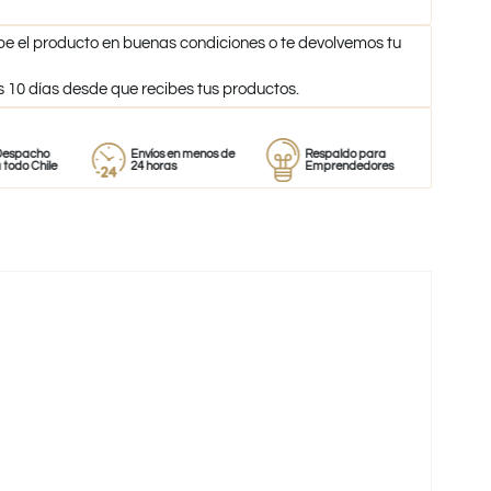
be el producto en buenas condiciones o te devolvemos tu
s 10 días desde que recibes tus productos.
Envíos en menos de
Respaldo para
Proveedor
le
24 horas
Emprendedores
de perfume
-35%