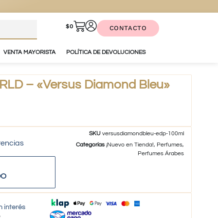
$
0
CONTACTO
VENTA MAYORISTA
POLÍTICA DE DEVOLUCIONES
D – «Versus Diamond Bleu»
SKU
versusdiamondbleu-edp-100ml
tencias
Categorías
¡Nuevo en Tienda!
,
Perfumes
,
Perfumes Árabes
DO
n interés
o