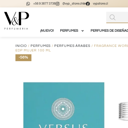
+56 9 3877 3738
@vyp_store.chile
vypstore.cl
¡NUEVO!
PERFUMES
PERFUMES DE DISEÑA
INICIO
/
PERFUMES
/
PERFUMES ÁRABES
/ FRAGRANCE WORL
EDP MUJER 100 ML
-56%