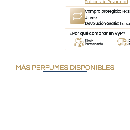
Políticas de Privacidad
Compra protegida:
reci
dinero.
Devolución Gratis:
tiene
¿Por qué comprar en VyP?
r
Perfumes
Stock
Despacho
mes
100% Originales
Permanente
a todo Chi
MÁS PERFUMES DISPONIBLES