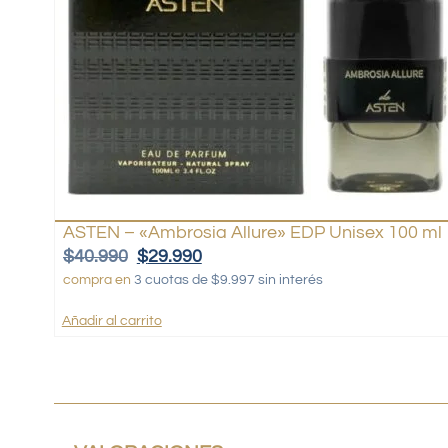
ASTEN – «Ambrosia Allure» EDP Unisex 100 ml
$
40.990
$
29.990
compra en
3 cuotas de $9.997 sin interés
Añadir al carrito