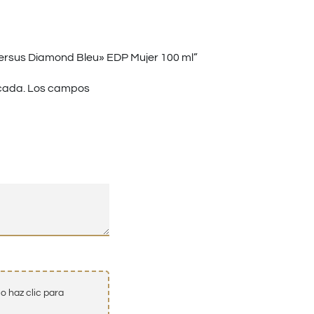
rsus Diamond Bleu» EDP Mujer 100 ml”
cada.
Los campos
o haz clic para