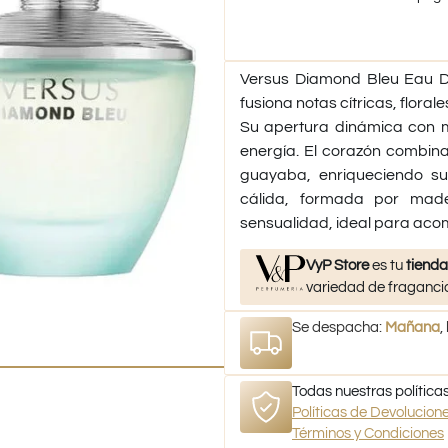
Versus Diamond Bleu Eau D
fusiona notas cítricas, flora
Su apertura dinámica con m
energía. El corazón combina 
guayaba, enriqueciendo su 
cálida, formada por made
sensualidad, ideal para acom
VyP Store
es tu
tienda
variedad de fragancia
Se despacha:
Mañana
,
Todas nuestras políticas
Políticas de Devolucio
Términos y Condiciones