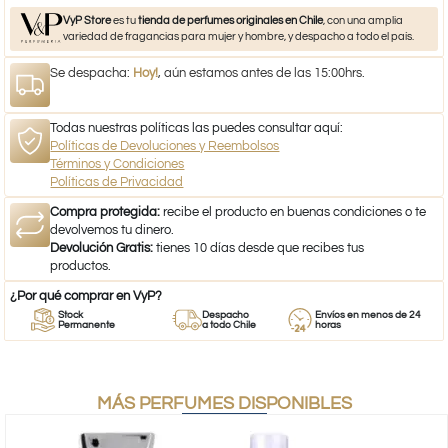
VyP Store
es tu
tienda de perfumes originales en Chile
, con una amplia
variedad de fragancias para mujer y hombre, y despacho a todo el país.
Se despacha:
Hoy!
, aún estamos antes de las 15:00hrs.
Todas nuestras políticas las puedes consultar aquí:
Políticas de Devoluciones y Reembolsos
Términos y Condiciones
Políticas de Privacidad
Compra protegida:
recibe el producto en buenas condiciones o te
devolvemos tu dinero.
Devolución Gratis:
tienes 10 días desde que recibes tus
productos.
¿Por qué comprar en VyP?
Stock
Despacho
Envíos en menos de 24
Permanente
a todo Chile
horas
MÁS PERFUMES DISPONIBLES