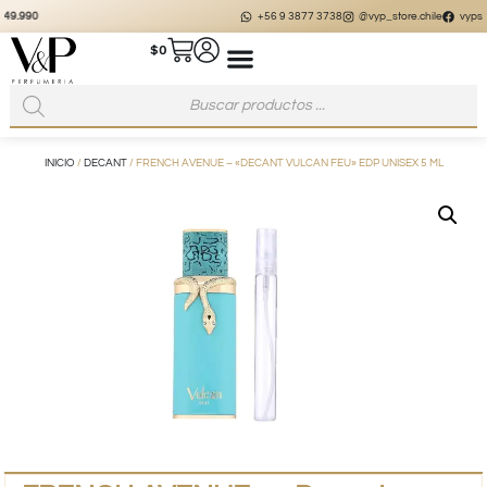
+56 9 3877 3738
@vyp_store.chile
vypstore.cl
$
0
INICIO
/
DECANT
/ FRENCH AVENUE – «DECANT VULCAN FEU» EDP UNISEX 5 ML