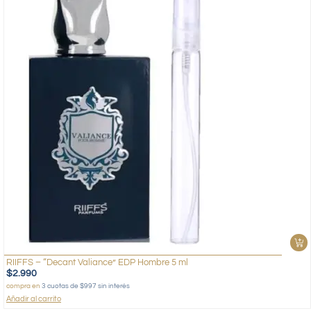
RIIFFS – “Decant Valiance” EDP Hombre 5 ml
$
2.990
compra en
3 cuotas de $997 sin interés
Añadir al carrito