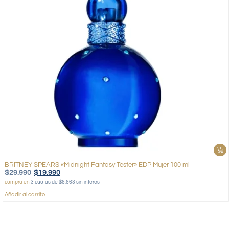
BRITNEY SPEARS «Midnight Fantasy Tester» EDP Mujer 100 ml
$
29.990
$
19.990
compra en
3 cuotas de $6.663 sin interés
Añadir al carrito