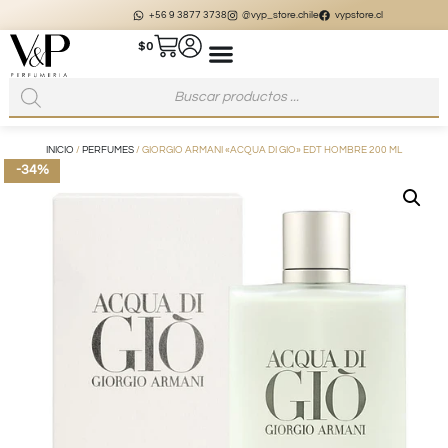
+56 9 3877 3738
@vyp_store.chile
vypstore.cl
$
0
INICIO
/
PERFUMES
/ GIORGIO ARMANI «ACQUA DI GIO» EDT HOMBRE 200 ML
-34%