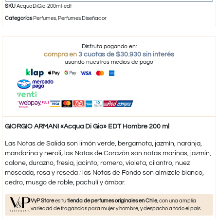
SKU
AcquaDiGio-200ml-edt
Categorías
Perfumes
,
Perfumes Diseñador
Disfruta pagando en:
compra en
3 cuotas de $30.930 sin interés
usando nuestros medios de pago
GIORGIO ARMANI «Acqua Di Gio» EDT Hombre 200 ml
Las Notas de Salida son limón verde, bergamota, jazmín, naranja,
mandarina y neroli; las Notas de Corazón son notas marinas, jazmín,
calone, durazno, fresia, jacinto, romero, violeta, cilantro, nuez
moscada, rosa y reseda ; las Notas de Fondo son almizcle blanco,
cedro, musgo de roble, pachulí y ámbar.
VyP Store
es tu
tienda de perfumes originales en Chile
, con una amplia
variedad de fragancias para mujer y hombre, y despacho a todo el país.