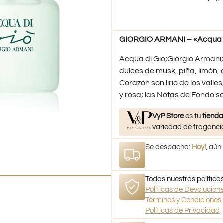
GIORGIO ARMANI – «Acqua Di
​Acqua di Gio;Giorgio Armani
dulces de musk, piña, limón, 
Corazón son lirio de los valle
y rosa; las Notas de Fondo so
VyP Store
es tu
tienda
variedad de fragancia
Se despacha:
Hoy!
, aún
Todas nuestras políticas
Políticas de Devolucio
Términos y Condiciones
Políticas de Privacidad