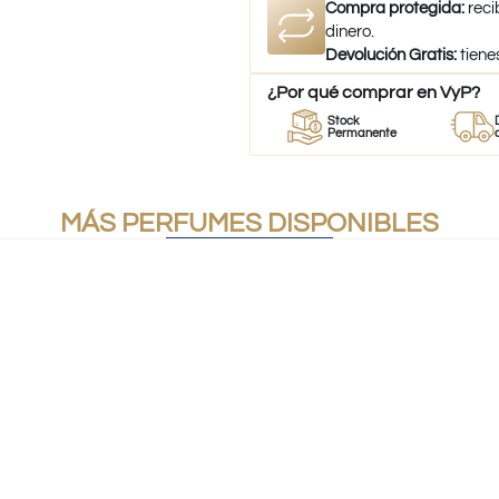
Compra protegida:
reci
dinero.
Devolución Gratis:
tiene
¿Por qué comprar en VyP?
r
Perfumes
Stock
Despach
mes
100% Originales
Permanente
a todo Chi
MÁS PERFUMES DISPONIBLES