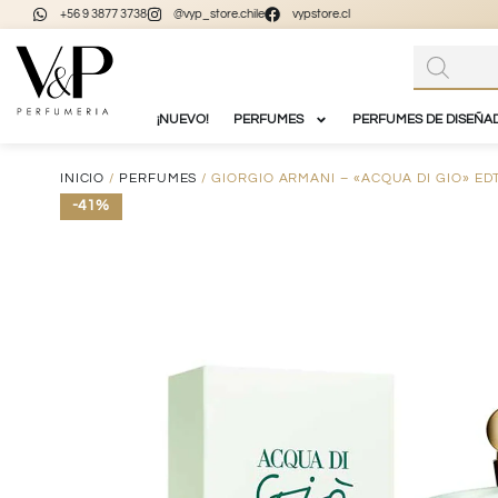
+56 9 3877 3738
@vyp_store.chile
vypstore.cl
¡NUEVO!
PERFUMES
PERFUMES DE DISEÑA
INICIO
/
PERFUMES
/ GIORGIO ARMANI – «ACQUA DI GIO» ED
-41%