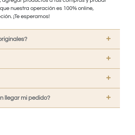
os, agregar productos a tus compras y probar
nque nuestra operación es 100% online,
ción. ¡Te esperamos!
riginales?
 llegar mi pedido?