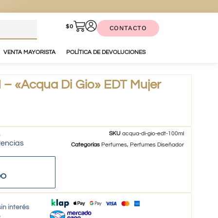
$
0
CONTACTO
VENTA MAYORISTA
POLÍTICA DE DEVOLUCIONES
– «Acqua Di Gio» EDT Mujer
SKU
acqua-di-gio-edt-100ml
tencias
Categorías
Perfumes
,
Perfumes Diseñador
DO
in interés
o