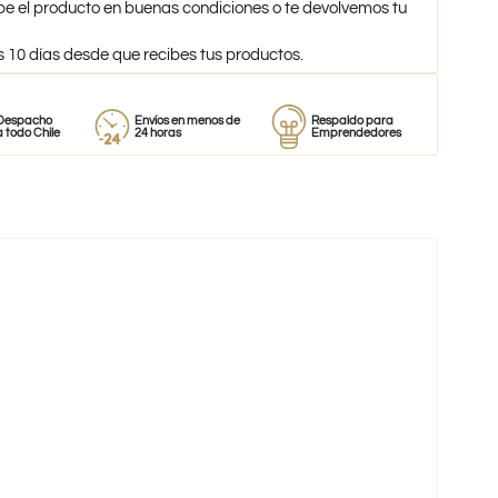
be el producto en buenas condiciones o te devolvemos tu
s 10 días desde que recibes tus productos.
o
Envíos en menos de
Respaldo para
Proveedor
le
24 horas
Emprendedores
de perfum