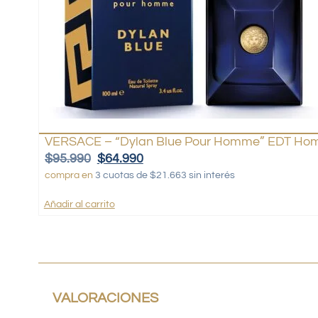
VERSACE – “Dylan Blue Pour Homme” EDT Hom
$
95.990
$
64.990
compra en
3 cuotas de $21.663 sin interés
Añadir al carrito
VALORACIONES