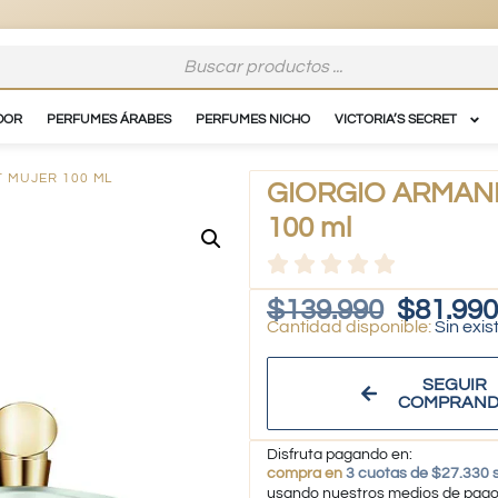
DOR
PERFUMES ÁRABES
PERFUMES NICHO
VICTORIA’S SECRET
T MUJER 100 ML
GIORGIO ARMANI 
100 ml
$
139.990
$
81.990
Sin exis
SEGUIR
COMPRAN
Disfruta pagando en:
compra en
3 cuotas de $27.330 s
usando nuestros medios de pag