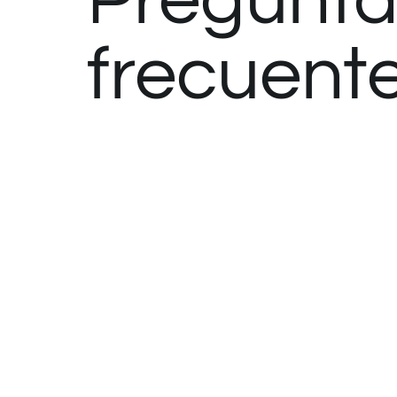
Pregunta
frecuent