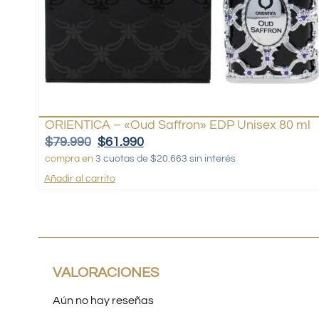
ORIENTICA – «Oud Saffron» EDP Unisex 80 ml
$
79.990
$
61.990
compra en
3 cuotas de $20.663 sin interés
Añadir al carrito
VALORACIONES
Aún no hay reseñas