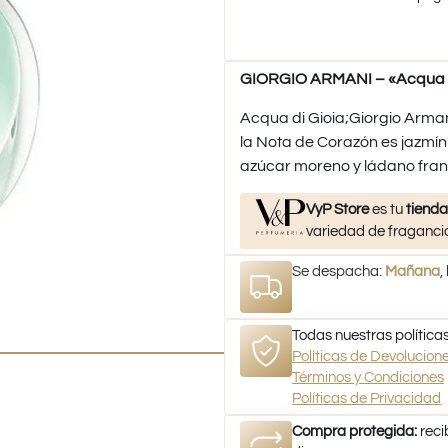
GIORGIO ARMANI – «Acqua di
Acqua di Gioia;Giorgio Arman
la Nota de Corazón es jazmín
azúcar moreno y ládano fran
VyP Store
es tu
tienda
variedad de fragancia
Se despacha:
Mañana
,
Todas nuestras políticas
Políticas de Devolucio
Términos y Condiciones
Políticas de Privacidad
Compra protegida:
reci