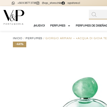
+56 9 3877 3738
@vyp_store.chile
vypstore.cl
¡NUEVO!
PERFUMES
PERFUMES DE DISEÑA
INICIO
/
PERFUMES
/ GIORGIO ARMANI – «ACQUA DI GIOIA T
-44%