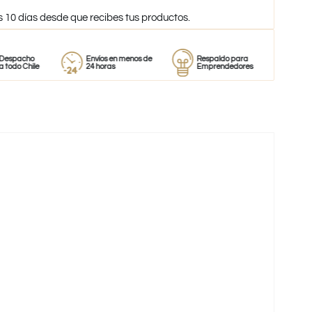
s 10 días desde que recibes tus productos.
o
Envíos en menos de
Respaldo para
Proveedor
ile
24 horas
Emprendedores
de perfum
-39%