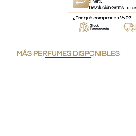
dinero.
Devolución Gratis:
tiene
¿Por qué comprar en VyP?
or
Perfumes
Stock
Despach
umes
100% Originales
Permanente
a todo Ch
MÁS PERFUMES DISPONIBLES