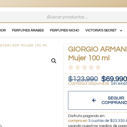
DOR
PERFUMES ÁRABES
PERFUMES NICHO
VICTORIA’S SECRET
ESTER» EDP MUJER 100 ML
GIORGIO ARMANI –
Mujer 100 ml
$
123.990
$
69.990
Sin exis
SEGUIR
COMPRAN
Disfruta pagando en:
compra en
3 cuotas de $23.330 s
usando nuestros medios de pag