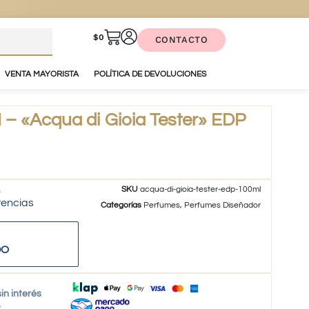
$
0
CONTACTO
VENTA MAYORISTA
POLÍTICA DE DEVOLUCIONES
 «Acqua di Gioia Tester» EDP
SKU
acqua-di-gioia-tester-edp-100ml
tencias
Categorías
Perfumes
,
Perfumes Diseñador
DO
in interés
o