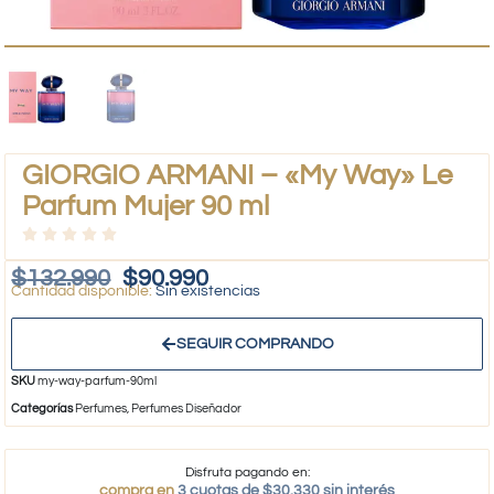
GIORGIO ARMANI – «My Way» Le
Parfum Mujer 90 ml
$
132.990
$
90.990
Sin existencias
SEGUIR COMPRANDO
SKU
my-way-parfum-90ml
Categorías
Perfumes
,
Perfumes Diseñador
Disfruta pagando en:
compra en
3 cuotas de $30.330 sin interés