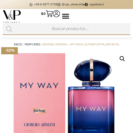
+56 9 3877 3738
@vyp_store.chile
vypstore.cl
$
0
INICIO
/
PERFUMES
/ GIORGIO ARMANI – «MY WAY» LE PARFUM MUJER 90 ML
-32%