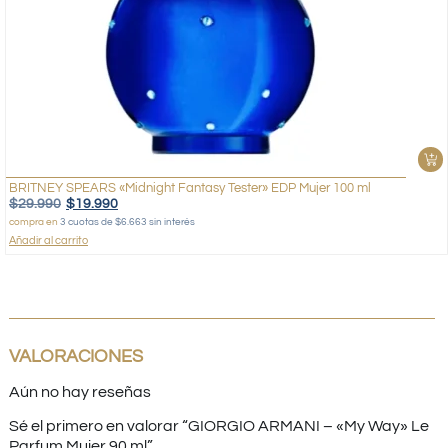
BRITNEY SPEARS «Midnight Fantasy Tester» EDP Mujer 100 ml
$
29.990
$
19.990
compra en
3 cuotas de $6.663 sin interés
Añadir al carrito
VALORACIONES
Aún no hay reseñas
Sé el primero en valorar “GIORGIO ARMANI – «My Way» Le
Parfum Mujer 90 ml”