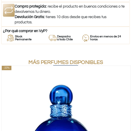
Compra protegida:
recibe el producto en buenas condiciones o te
devolvemos tu dinero.
Devolución Gratis:
tienes 10 días desde que recibes tus
productos.
¿Por qué comprar en VyP?
Stock
Despacho
Envíos en menos de 24
Permanente
a todo Chile
horas
MÁS PERFUMES DISPONIBLES
-33%