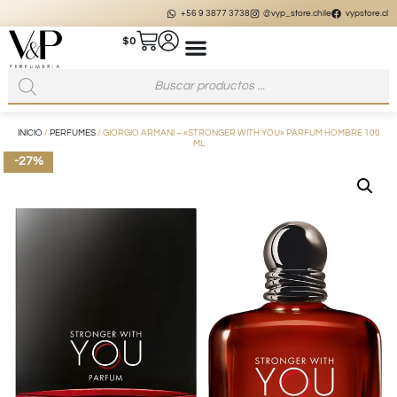
+56 9 3877 3738
@vyp_store.chile
vypstore.cl
$
0
INICIO
/
PERFUMES
/ GIORGIO ARMANI – «STRONGER WITH YOU» PARFUM HOMBRE 100
ML
-27%