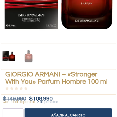
GIORGIO ARMANI – «Stronger
With You» Parfum Hombre 100 ml
$
149.990
$
108.990
2 disponibles
AÑADIR AL CARRITO