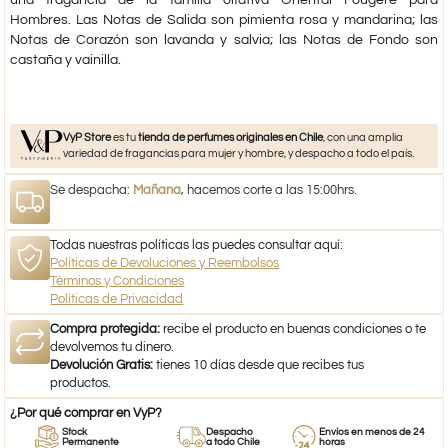
Hombres.
Las Notas de Salida son pimienta rosa y mandarina; las
Notas de Corazón son lavanda y salvia; las Notas de Fondo son
castaña y vainilla.
VyP Store
es tu
tienda de perfumes originales en Chile
, con una amplia
variedad de fragancias para mujer y hombre, y despacho a todo el país.
Se despacha:
Mañana
, hacemos corte a las 15:00hrs.
Todas nuestras políticas las puedes consultar aquí:
Políticas de Devoluciones y Reembolsos
Términos y Condiciones
Políticas de Privacidad
Compra protegida:
recibe el producto en buenas condiciones o te
devolvemos tu dinero.
Devolución Gratis:
tienes 10 días desde que recibes tus
productos.
¿Por qué comprar en VyP?
Stock
Despacho
Envíos en menos de 24
Permanente
a todo Chile
horas