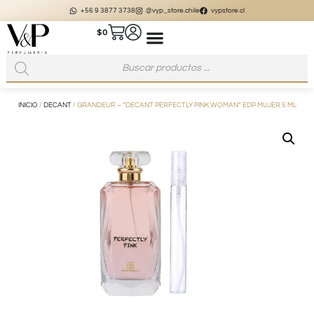
+56 9 3877 3738
@vyp_store.chile
vypstore.cl
$
0
INICIO
/
DECANT
/ GRANDEUR – “DECANT PERFECTLY PINK WOMAN” EDP MUJER 5 ML