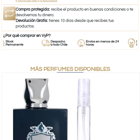
Compra protegida:
recibe el producto en buenas condiciones o te
devolvemos tu dinero.
Devolución Gratis:
tienes 10 días desde que recibes tus
productos.
¿Por qué comprar en VyP?
Stock
Despacho
Envíos en menos de 24
Respa
Permanente
a todo Chile
horas
Empre
MÁS PERFUMES DISPONIBLES