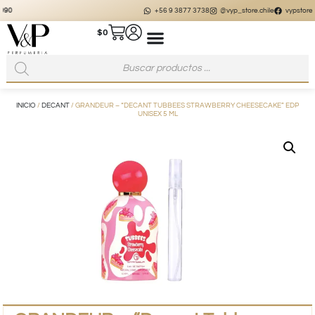
+56 9 3877 3738
@vyp_store.chile
vypstore.cl
$
0
INICIO
/
DECANT
/ GRANDEUR – “DECANT TUBBEES STRAWBERRY CHEESECAKE” EDP
UNISEX 5 ML