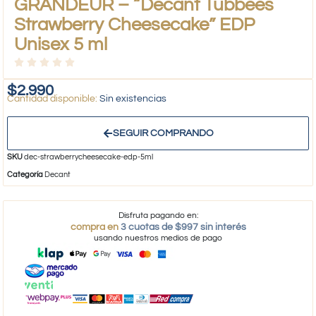
GRANDEUR – “Decant Tubbees
Strawberry Cheesecake” EDP
Unisex 5 ml
$
2.990
Sin existencias
SEGUIR COMPRANDO
SKU
dec-strawberrycheesecake-edp-5ml
Categoría
Decant
Disfruta pagando en:
compra en
3 cuotas de $997 sin interés
usando nuestros medios de pago