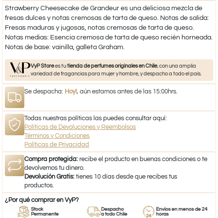
Strawberry Cheesecake de Grandeur es una deliciosa mezcla de
fresas dulces y notas cremosas de tarta de queso. Notas de salida:
Fresas maduras y jugosas, notas cremosas de tarta de queso.
Notas medias: Esencia cremosa de tarta de queso recién horneada.
Notas de base: vainilla, galleta Graham.
VyP Store
es tu
tienda de perfumes originales en Chile
, con una amplia
variedad de fragancias para mujer y hombre, y despacho a todo el país.
Se despacha:
Hoy!
, aún estamos antes de las 15:00hrs.
Todas nuestras políticas las puedes consultar aquí:
Políticas de Devoluciones y Reembolsos
Términos y Condiciones
Políticas de Privacidad
Compra protegida:
recibe el producto en buenas condiciones o te
devolvemos tu dinero.
Devolución Gratis:
tienes 10 días desde que recibes tus
productos.
¿Por qué comprar en VyP?
Stock
Despacho
Envíos en menos de 24
Permanente
a todo Chile
horas