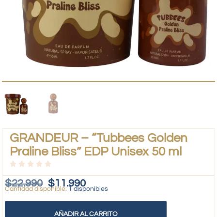
GRANDEUR – “Tubbees Golden
Praline Bliss” EDP Unisex 50 ml
$
22.990
$
11.990
1 disponibles
AÑADIR AL CARRITO