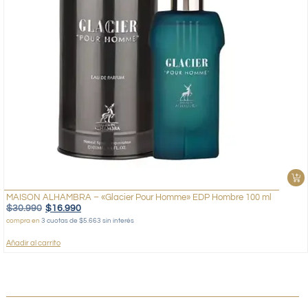
MAISON ALHAMBRA – «Glacier Pour Homme» EDP Hombre 100 ml
$
30.990
$
16.990
compra en
3 cuotas de $5.663 sin interés
Añadir al carrito