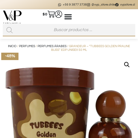
+56 9 3877 3738
@vyp_store.chile
vypstore.cl
$
0
INICIO
/
PERFUMES
/
PERFUMES ÁRABES
/ GRANDEUR – “TUBBEES GOLDEN PRALINE
BLISS” EDP UNISEX 50 ML
-48%