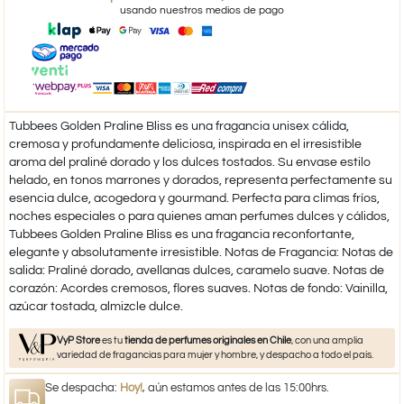
usando nuestros medios de pago
Tubbees Golden Praline Bliss es una fragancia unisex cálida,
cremosa y profundamente deliciosa, inspirada en el irresistible
aroma del praliné dorado y los dulces tostados. Su envase estilo
helado, en tonos marrones y dorados, representa perfectamente su
esencia dulce, acogedora y gourmand. Perfecta para climas fríos,
noches especiales o para quienes aman perfumes dulces y cálidos,
Tubbees Golden Praline Bliss es una fragancia reconfortante,
elegante y absolutamente irresistible. Notas de Fragancia: Notas de
salida: Praliné dorado, avellanas dulces, caramelo suave. Notas de
corazón: Acordes cremosos, flores suaves. Notas de fondo: Vainilla,
azúcar tostada, almizcle dulce.
VyP Store
es tu
tienda de perfumes originales en Chile
, con una amplia
variedad de fragancias para mujer y hombre, y despacho a todo el país.
Se despacha:
Hoy!
, aún estamos antes de las 15:00hrs.