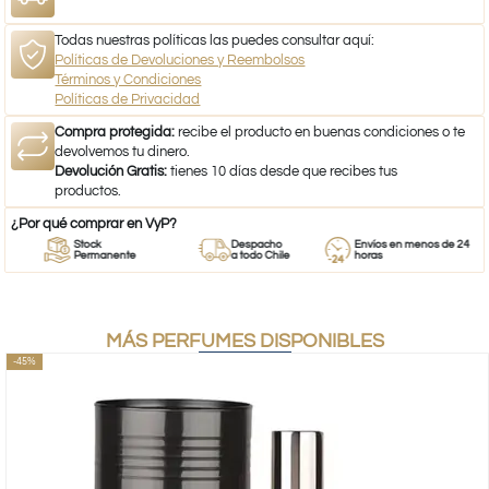
Todas nuestras políticas las puedes consultar aquí:
Políticas de Devoluciones y Reembolsos
Términos y Condiciones
Políticas de Privacidad
Compra protegida:
recibe el producto en buenas condiciones o te
devolvemos tu dinero.
Devolución Gratis:
tienes 10 días desde que recibes tus
productos.
¿Por qué comprar en VyP?
Stock
Despacho
Envíos en menos de 24
Permanente
a todo Chile
horas
MÁS PERFUMES DISPONIBLES
-45%