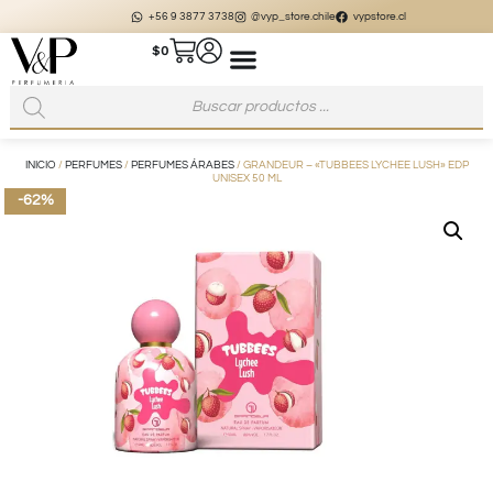
+56 9 3877 3738
@vyp_store.chile
vypstore.cl
$
0
INICIO
/
PERFUMES
/
PERFUMES ÁRABES
/ GRANDEUR – «TUBBEES LYCHEE LUSH» EDP
UNISEX 50 ML
-62%