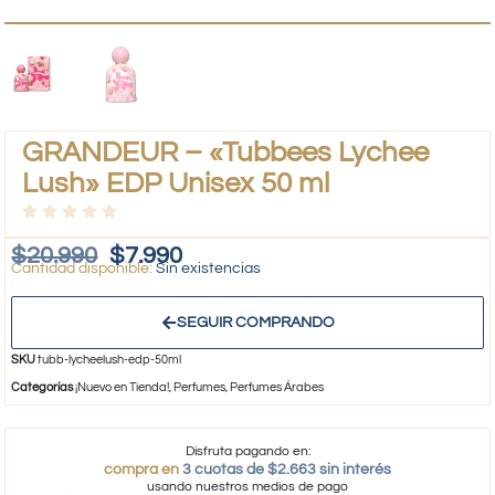
GRANDEUR – «Tubbees Lychee
Lush» EDP Unisex 50 ml
$
20.990
$
7.990
Sin existencias
SEGUIR COMPRANDO
SKU
tubb-lycheelush-edp-50ml
Categorías
¡Nuevo en Tienda!
,
Perfumes
,
Perfumes Árabes
Disfruta pagando en:
compra en
3 cuotas de $2.663 sin interés
usando nuestros medios de pago