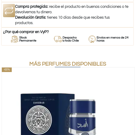
Compra protegida:
recibe el producto en buenas condiciones o te
devolvemos tu dinero.
Devolución Gratis:
tienes 10 días desde que recibes tus
productos.
¿Por qué comprar en VyP?
Stock
Despacho
Envíos en menos de 24
Permanente
a todo Chile
horas
MÁS PERFUMES DISPONIBLES
-65%