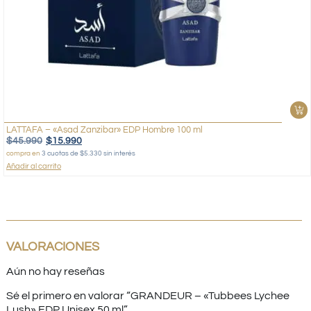
LATTAFA – «Asad Zanzibar» EDP Hombre 100 ml
$
45.990
$
15.990
compra en
3 cuotas de $5.330 sin interés
Añadir al carrito
VALORACIONES
Aún no hay reseñas
Sé el primero en valorar “GRANDEUR – «Tubbees Lychee
Lush» EDP Unisex 50 ml”