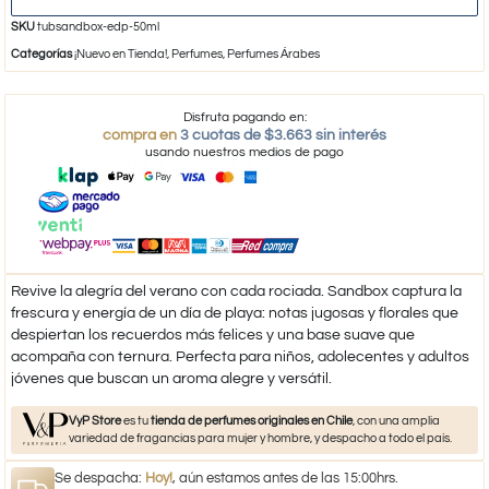
SKU
tubsandbox-edp-50ml
Categorías
¡Nuevo en Tienda!
,
Perfumes
,
Perfumes Árabes
Disfruta pagando en:
compra en
3 cuotas de $3.663 sin interés
usando nuestros medios de pago
Revive la alegría del verano con cada rociada. Sandbox captura la
frescura y energía de un día de playa: notas jugosas y florales que
despiertan los recuerdos más felices y una base suave que
acompaña con ternura. Perfecta para niños, adolecentes y adultos
jóvenes que buscan un aroma alegre y versátil.
VyP Store
es tu
tienda de perfumes originales en Chile
, con una amplia
variedad de fragancias para mujer y hombre, y despacho a todo el país.
Se despacha:
Hoy!
, aún estamos antes de las 15:00hrs.