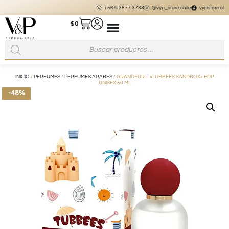
+56 9 3877 3738
@vyp_store.chile
vypstore.cl
$
0
INICIO
/
PERFUMES
/
PERFUMES ÁRABES
/ GRANDEUR – «TUBBEES SANDBOX» EDP
UNISEX 50 ML
-48%