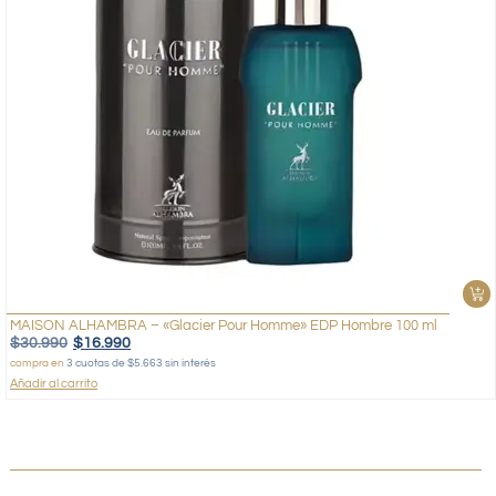
MAISON ALHAMBRA – «Glacier Pour Homme» EDP Hombre 100 ml
$
30.990
$
16.990
compra en
3 cuotas de $5.663 sin interés
Añadir al carrito