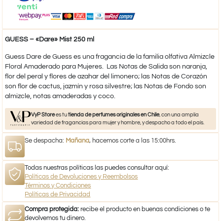
GUESS – «Dare» Mist 250 ml
Guess Dare de Guess es una fragancia de la familia olfativa Almizcle
Floral Amaderado para Mujeres. Las Notas de Salida son naranja,
flor del peral y flores de azahar del limonero; las Notas de Corazón
son flor de cactus, jazmín y rosa silvestre; las Notas de Fondo son
almizcle, notas amaderadas y coco.
VyP Store
es tu
tienda de perfumes originales en Chile
, con una amplia
variedad de fragancias para mujer y hombre, y despacho a todo el país.
Se despacha:
Mañana
, hacemos corte a las 15:00hrs.
Todas nuestras políticas las puedes consultar aquí:
Políticas de Devoluciones y Reembolsos
Términos y Condiciones
Políticas de Privacidad
Compra protegida:
recibe el producto en buenas condiciones o te
devolvemos tu dinero.