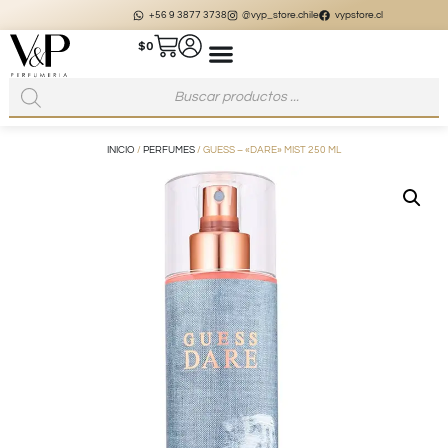
+56 9 3877 3738
@vyp_store.chile
vypstore.cl
$
0
INICIO
/
PERFUMES
/ GUESS – «DARE» MIST 250 ML