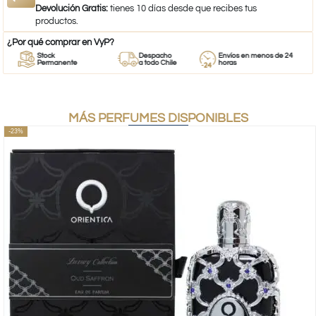
Devolución Gratis:
tienes 10 días desde que recibes tus
productos.
¿Por qué comprar en VyP?
Stock
Despacho
Envíos en menos de 24
Permanente
a todo Chile
horas
MÁS PERFUMES DISPONIBLES
-23%