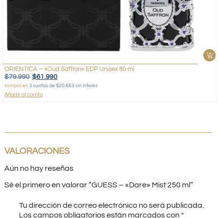
ORIENTICA – «Oud Saffron» EDP Unisex 80 ml
$
79.990
$
61.990
compra en
3 cuotas de $20.663 sin interés
Añadir al carrito
VALORACIONES
Aún no hay reseñas
Sé el primero en valorar “GUESS – «Dare» Mist 250 ml”
Tu dirección de correo electrónico no será publicada.
Los campos obligatorios están marcados con
*