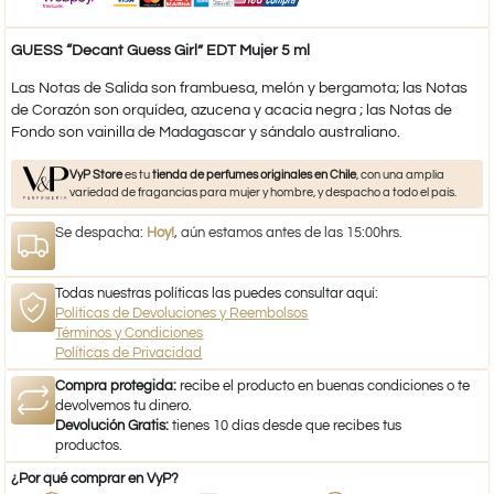
GUESS “Decant Guess Girl” EDT Mujer 5 ml
Las Notas de Salida son frambuesa, melón y bergamota; las Notas
de Corazón son orquídea, azucena y acacia negra ; las Notas de
Fondo son vainilla de Madagascar y sándalo australiano.
VyP Store
es tu
tienda de perfumes originales en Chile
, con una amplia
variedad de fragancias para mujer y hombre, y despacho a todo el país.
Se despacha:
Hoy!
, aún estamos antes de las 15:00hrs.
Todas nuestras políticas las puedes consultar aquí:
Políticas de Devoluciones y Reembolsos
Términos y Condiciones
Políticas de Privacidad
Compra protegida:
recibe el producto en buenas condiciones o te
devolvemos tu dinero.
Devolución Gratis:
tienes 10 días desde que recibes tus
productos.
¿Por qué comprar en VyP?