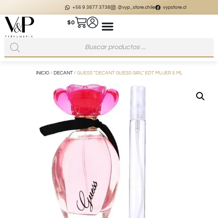
+56 9 3877 3738
@vyp_store.chile
vypstore.cl
$
0
INICIO
/
DECANT
/ GUESS “DECANT GUESS GIRL” EDT MUJER 5 ML