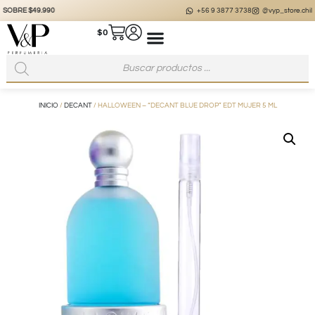
+56 9 3877 3738
@vyp_store.chile
vypstore.cl
$
0
INICIO
/
DECANT
/ HALLOWEEN – “DECANT BLUE DROP” EDT MUJER 5 ML