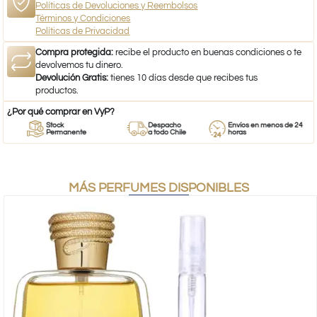
Políticas de Devoluciones y Reembolsos
Términos y Condiciones
Políticas de Privacidad
Compra protegida:
recibe el producto en buenas condiciones o te
devolvemos tu dinero.
Devolución Gratis:
tienes 10 días desde que recibes tus
productos.
¿Por qué comprar en VyP?
Stock
Despacho
Envíos en menos de 24
Permanente
a todo Chile
horas
MÁS PERFUMES DISPONIBLES