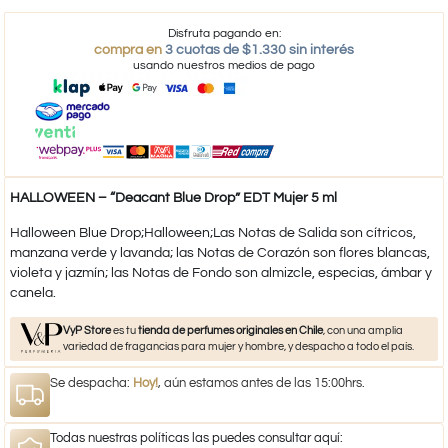
Disfruta pagando en:
compra en
3 cuotas de $1.330 sin interés
usando nuestros medios de pago
HALLOWEEN – “Deacant Blue Drop” EDT Mujer 5 ml
Halloween Blue Drop;Halloween;Las Notas de Salida son cítricos,
manzana verde y lavanda; las Notas de Corazón son flores blancas,
violeta y jazmín; las Notas de Fondo son almizcle, especias, ámbar y
canela.
VyP Store
es tu
tienda de perfumes originales en Chile
, con una amplia
variedad de fragancias para mujer y hombre, y despacho a todo el país.
Se despacha:
Hoy!
, aún estamos antes de las 15:00hrs.
Todas nuestras políticas las puedes consultar aquí: