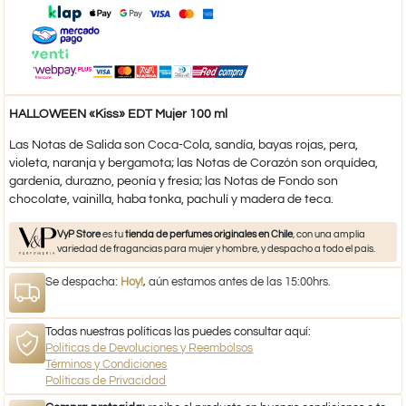
HALLOWEEN «Kiss» EDT Mujer 100 ml
Las Notas de Salida son Coca-Cola, sandía, bayas rojas, pera,
violeta, naranja y bergamota; las Notas de Corazón son orquídea,
gardenia, durazno, peonía y fresia; las Notas de Fondo son
chocolate, vainilla, haba tonka, pachulí y madera de teca.
VyP Store
es tu
tienda de perfumes originales en Chile
, con una amplia
variedad de fragancias para mujer y hombre, y despacho a todo el país.
Se despacha:
Hoy!
, aún estamos antes de las 15:00hrs.
Todas nuestras políticas las puedes consultar aquí:
Políticas de Devoluciones y Reembolsos
Términos y Condiciones
Políticas de Privacidad