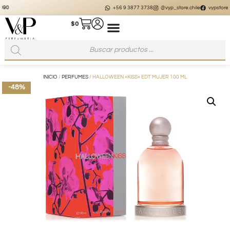
+56 9 3877 3738
@vyp_store.chile
vypstore.cl
$
0
INICIO
/
PERFUMES
/ HALLOWEEN «KISS» EDT MUJER 100 ML
-48%