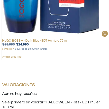
HUGO BOSS – «Dark Blue» EDT Hombre 75 ml
$
39.990
$
24.990
compra en
3 cuotas de $8.330 sin interés
Añadir al carrito
VALORACIONES
Aún no hay reseñas
Sé el primero en valorar “HALLOWEEN «Kiss» EDT Mujer
100 ml”