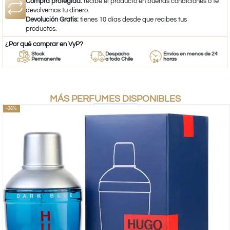
Compra protegida:
recibe el producto en buenas condiciones o te
devolvemos tu dinero.
Devolución Gratis:
tienes 10 días desde que recibes tus
productos.
¿Por qué comprar en VyP?
Stock
Despacho
Envíos en menos de 24
Permanente
a todo Chile
horas
MÁS PERFUMES DISPONIBLES
-38%