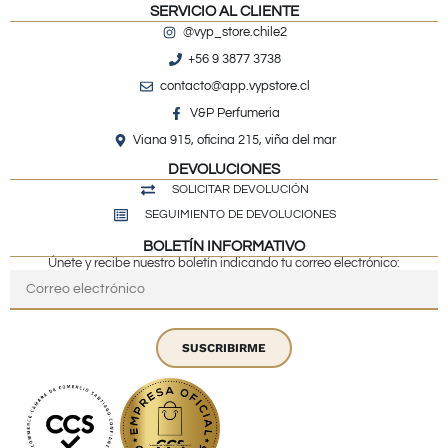
SERVICIO AL CLIENTE
@vyp_store.chile2
+56 9 3877 3738
contacto@app.vypstore.cl
V&P Perfumeria
Viana 915, oficina 215, viña del mar
DEVOLUCIONES
SOLICITAR DEVOLUCIÓN
SEGUIMIENTO DE DEVOLUCIONES
BOLETÍN INFORMATIVO
Únete y recibe nuestro boletín indicando tu correo electrónico:
SUSCRIBIRME