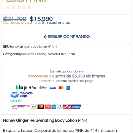
$
21.700
$
15.990
Sin existencias
SEGUIR COMPRANDO
SKU
honey-ginger-body-lotion-414ml
Categorías
¡Nuevo en Tienda!
,
Cremas PINK
,
PINK
Disfruta pagando en:
compra en
3 cuotas de $5.330 sin interés
usando nuestros medios de pago
Honey Ginger Rejuvenating Body Lotion PINK
Exquisita Loción Corporal de la marca PINK de 414 ml. Loción