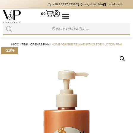
+56 9 3877 3738
@vyp_store.chile
vypstore.cl
$
0
INICIO
/
PINK
/
CREMAS PINK
/ HONEY GINGER REJUVENATING BODY LOTION PINK
-26%