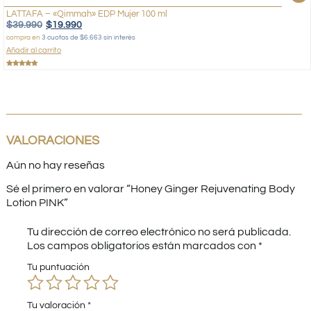
LATTAFA – «Qimmah» EDP Mujer 100 ml
$
39.990
$
19.990
compra en
3 cuotas de $6.663 sin interés
Añadir al carrito
Valorado
con
5.00
de 5
VALORACIONES
Aún no hay reseñas
Sé el primero en valorar “Honey Ginger Rejuvenating Body
Lotion PINK”
Tu dirección de correo electrónico no será publicada.
Los campos obligatorios están marcados con
*
Tu puntuación
Tu valoración
*