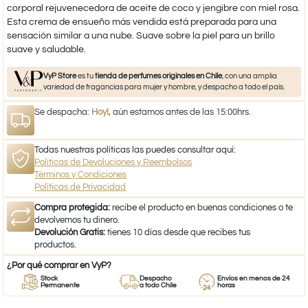
corporal rejuvenecedora de aceite de coco y jengibre con miel rosa.
Esta crema de ensueño más vendida está preparada para una
sensación similar a una nube. Suave sobre la piel para un brillo
suave y saludable.
VyP Store
es tu
tienda de perfumes originales en Chile
, con una amplia
variedad de fragancias para mujer y hombre, y despacho a todo el país.
Se despacha:
Hoy!
, aún estamos antes de las 15:00hrs.
Todas nuestras políticas las puedes consultar aquí:
Políticas de Devoluciones y Reembolsos
Términos y Condiciones
Políticas de Privacidad
Compra protegida:
recibe el producto en buenas condiciones o te
devolvemos tu dinero.
Devolución Gratis:
tienes 10 días desde que recibes tus
productos.
¿Por qué comprar en VyP?
Stock
Despacho
Envíos en menos de 24
Permanente
a todo Chile
horas