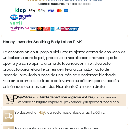
usando nuestros medios de pago
Honey Lavender Soothing Body Lotion PINK
La ensoñación en tu propia piel.Esta relajante crema de ensueño es
un bálsamo para la piel, gracias a la hidratación cremosa que le
aporta y a su relajante aroma de lavanda con miel. Usa este
producto para relajarte antes de irte a la cama.Extracto de
lavandaFormulado a base de una icónica y poderosa hierba de
relajante aroma, el extracto de lavanda es célebre por su acción
balsámica sobre los sentidos.HidratanteCalma e hidrata
VyP Store
es tu
tienda de perfumes originales en Chile
, con una amplia
variedad de fragancias para mujer y hombre, y despacho a todo el país.
Se despacha:
Hoy!
, aún estamos antes de las 15:00hrs.
Todas nuestras políticas las puedes consultar aquí: