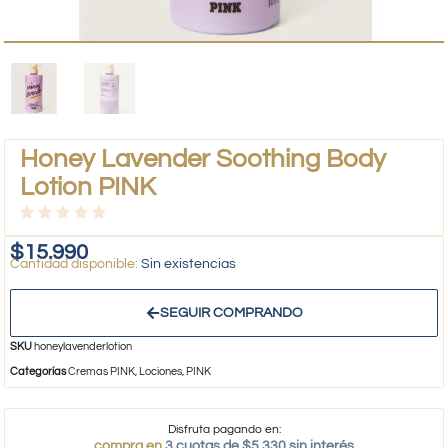
Honey Lavender Soothing Body
Lotion PINK
$
15.990
Sin existencias
SEGUIR COMPRANDO
SKU
honeylavenderlotion
Categorías
Cremas PINK
,
Lociones
,
PINK
Disfruta pagando en:
compra en
3 cuotas de $5.330 sin interés