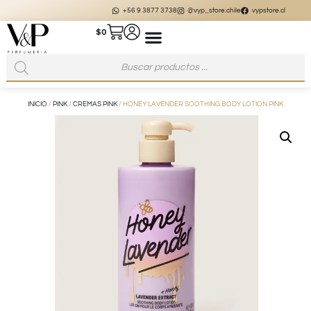
+56 9 3877 3738
@vyp_store.chile
vypstore.cl
$
0
INICIO
/
PINK
/
CREMAS PINK
/ HONEY LAVENDER SOOTHING BODY LOTION PINK