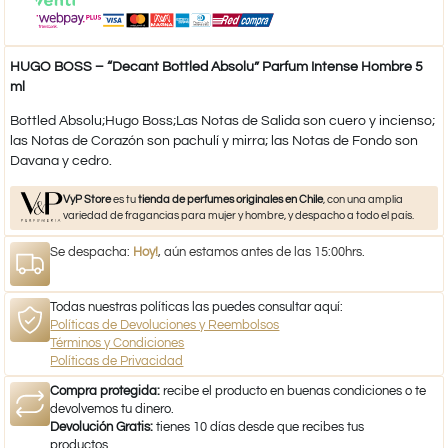
HUGO BOSS – “Decant Bottled Absolu” Parfum Intense Hombre 5
ml
Bottled Absolu;Hugo Boss;Las Notas de Salida son cuero y incienso;
las Notas de Corazón son pachulí y mirra; las Notas de Fondo son
Davana y cedro.
VyP Store
es tu
tienda de perfumes originales en Chile
, con una amplia
variedad de fragancias para mujer y hombre, y despacho a todo el país.
Se despacha:
Hoy!
, aún estamos antes de las 15:00hrs.
Todas nuestras políticas las puedes consultar aquí:
Políticas de Devoluciones y Reembolsos
Términos y Condiciones
Políticas de Privacidad
Compra protegida:
recibe el producto en buenas condiciones o te
devolvemos tu dinero.
Devolución Gratis:
tienes 10 días desde que recibes tus
productos.