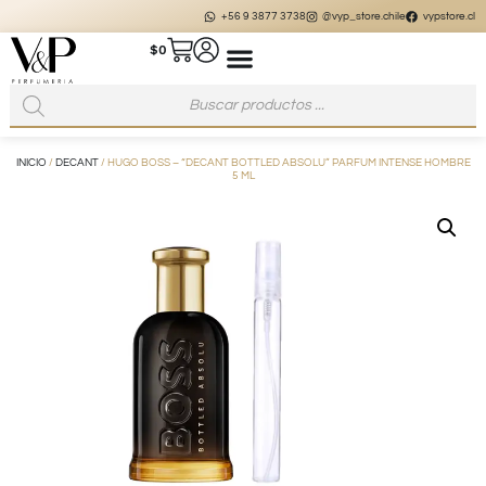
+56 9 3877 3738
@vyp_store.chile
vypstore.cl
$
0
INICIO
/
DECANT
/ HUGO BOSS – “DECANT BOTTLED ABSOLU” PARFUM INTENSE HOMBRE
5 ML