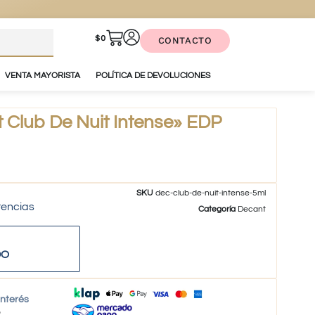
$
0
CONTACTO
VENTA MAYORISTA
POLÍTICA DE DEVOLUCIONES
Club De Nuit Intense» EDP
SKU
dec-club-de-nuit-intense-5ml
tencias
Categoría
Decant
DO
interés
o