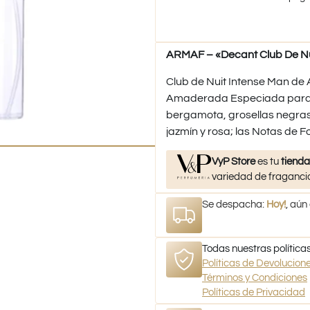
ARMAF – «Decant Club De Nu
Club de Nuit Intense Man de A
Amaderada Especiada para H
bergamota, grosellas negras
jazmín y rosa; las Notas de Fo
VyP Store
es tu
tienda
variedad de fragancia
Se despacha:
Hoy!
, aún
Todas nuestras políticas
Políticas de Devolucio
Términos y Condiciones
Políticas de Privacidad