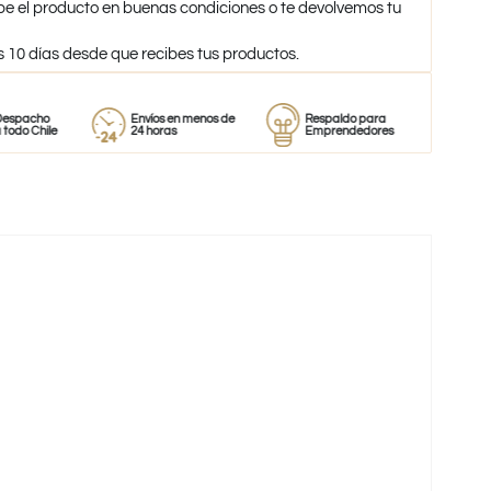
be el producto en buenas condiciones o te devolvemos tu
s 10 días desde que recibes tus productos.
ho
Envíos en menos de
Respaldo para
Proveedo
hile
24 horas
Emprendedores
de perfu