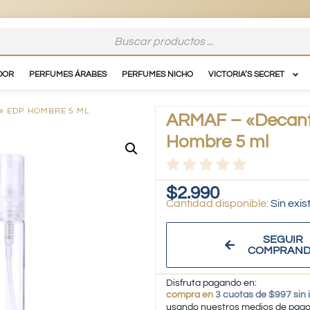
DOR
PERFUMES ÁRABES
PERFUMES NICHO
VICTORIA’S SECRET
E» EDP HOMBRE 5 ML
ARMAF – «Decant 
Hombre 5 ml
$
2.990
Sin exis
SEGUIR
COMPRAN
Disfruta pagando en:
compra en
3 cuotas de $997 sin 
usando nuestros medios de pag