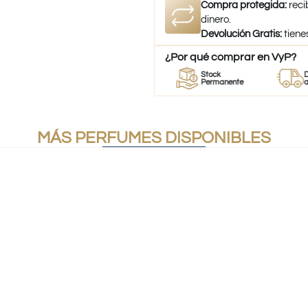
Compra protegida:
reci
dinero.
Devolución Gratis:
tiene
¿Por qué comprar en VyP?
dor
Perfumes
Stock
Despac
fumes
100% Originales
Permanente
a todo C
MÁS PERFUMES DISPONIBLES