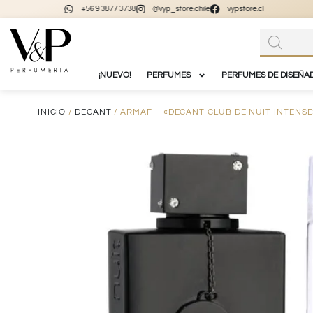
+56 9 3877 3738
@vyp_store.chile
vypstore.cl
¡NUEVO!
PERFUMES
PERFUMES DE DISEÑA
INICIO
/
DECANT
/ ARMAF – «DECANT CLUB DE NUIT INTENS