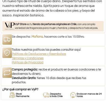
Un nuevo tipo de ritual de cuerpo diario. Despierta tus sentidos con
nuestra refrescante niebla. Spritz para un toque de aroma que
aumenta el estado de ánimo de la cabeza a los pies.;y baya del
saúco. Inspiración botanica.
VyP Store
es tu
tienda de perfumes originales en Chile
, con una amplia
variedad de fragancias para mujer y hombre, y despacho a todo el país.
Se despacha:
Mañana
, hacemos corte a las 15:00hrs.
Todas nuestras políticas las puedes consultar aquí:
Políticas de Devoluciones y Reembolsos
Términos y Condiciones
Políticas de Privacidad
Compra protegida:
recibe el producto en buenas condiciones o te
devolvemos tu dinero.
Devolución Gratis:
tienes 10 días desde que recibes tus
productos.
¿Por qué comprar en VyP?
Stock
Despacho
Envíos en menos de 24
Permanente
a todo Chile
horas